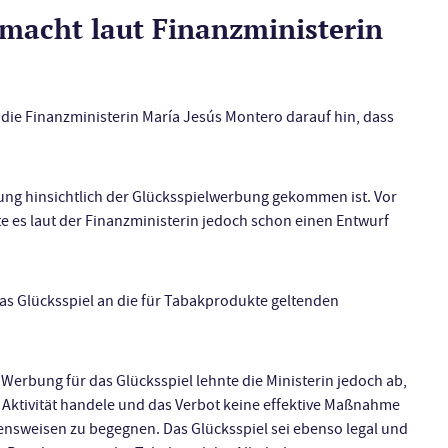
 macht laut Finanzministerin
 die Finanzministerin María Jesús Montero darauf hin, dass
gung hinsichtlich der Glücksspielwerbung gekommen ist. Vor
e es laut der Finanzministerin jedoch schon einen Entwurf
das Glücksspiel an die für Tabakprodukte geltenden
 Werbung für das Glücksspiel lehnte die Ministerin jedoch ab,
e Aktivität handele und das Verbot keine effektive Maßnahme
ensweisen zu begegnen. Das Glücksspiel sei ebenso legal und