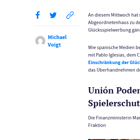
An diesem Mittwoch hat 
Abgeordnetenhaus zu den
Glücksspielwerbung gänz
Michael
Voigt
Wie spanische Medien ber
mit Pablo Iglesias, dem 
Einschränkung der Glü
das Überhandnehmen der
Unión Podem
Spielerschu
Die Finanzministerin Mar
Fraktion