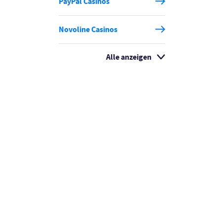
PayPal Casinos
Sport
Novoline Casinos
Wetten
Alle anzeigen
Merkur Casinos
Wirtschaft
Spielautomaten
Casino Testberichte
Bonus Ohne Einzahlung
Slot Freispiele