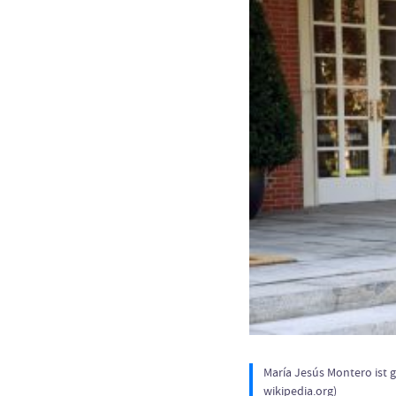
María Jesús Montero ist 
wikipedia.org)