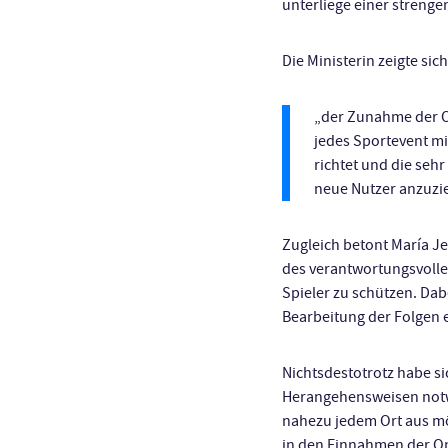
unterliege einer strenge
Die Ministerin zeigte si
„der Zunahme der O
jedes Sportevent mi
richtet und die seh
neue Nutzer anzuzi
Zugleich betont María J
des verantwortungsvollen
Spieler zu schützen. Dab
Bearbeitung der Folgen 
Nichtsdestotrotz habe s
Herangehensweisen notwen
nahezu jedem Ort aus mög
in den Einnahmen der On