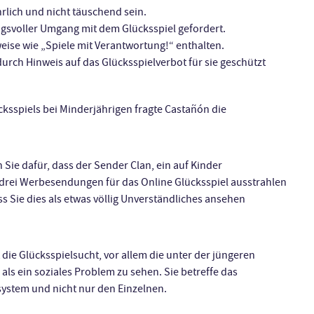
hrlich und nicht täuschend sein.
gsvoller Umgang mit dem Glücksspiel gefordert.
eise wie „Spiele mit Verantwortung!“ enthalten.
durch Hinweis auf das Glücksspielverbot für sie geschützt
ksspiels bei Minderjährigen fragte Castañón die
Sie dafür, dass der Sender Clan, ein auf Kinder
drei Werbesendungen für das Online Glücksspiel ausstrahlen
ss Sie dies als etwas völlig Unverständliches ansehen
 die Glücksspielsucht, vor allem die unter der jüngeren
 als ein soziales Problem zu sehen. Sie betreffe das
system und nicht nur den Einzelnen.