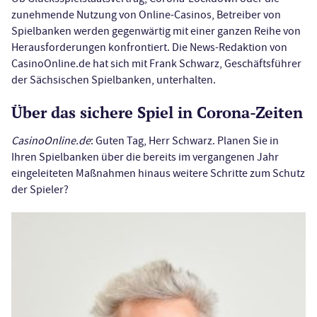
zunehmende Nutzung von Online-Casinos, Betreiber von
Spielbanken werden gegenwärtig mit einer ganzen Reihe von
Herausforderungen konfrontiert. Die News-Redaktion von
CasinoOnline.de hat sich mit Frank Schwarz, Geschäftsführer
der Sächsischen Spielbanken, unterhalten.
Über das sichere Spiel in Corona-Zeiten
CasinoOnline.de
: Guten Tag, Herr Schwarz. Planen Sie in
Ihren Spielbanken über die bereits im vergangenen Jahr
eingeleiteten Maßnahmen hinaus weitere Schritte zum Schutz
der Spieler?