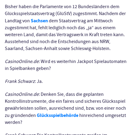
Bisher haben die Parlamente von 12 Bundesländern dem
Glücksspielstaatsvertrag (GlüStV) zugestimmt. Nachdem der
Sachsen
Landtag von
dem Staatsvertrag am Mittwoch
zugestimmt hat, fehlt lediglich noch das „ja“ aus einem
weiteren Land, damit das Vertragswerk in Kraft treten kann.
Ausstehend sind noch die Entscheidungen aus NRW,
Saarland, Sachsen-Anhalt sowie Schleswig-Holstein.
CasinoOnline.de
: Wird es weiterhin Jackpot Spielautomaten
in Spielbanken geben?
Frank Schwarz
: Ja.
CasinoOnline.de
: Denken Sie, dass die geplanten
Kontrollinstrumente, die ein faires und sicheres Glücksspiel
gewährleisten sollen, ausreichend sind, bzw. von einer noch
Glücksspielbehörde
zu gründenden
hinreichend umgesetzt
werden?