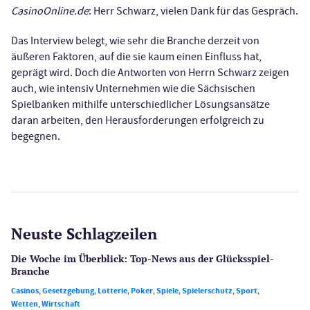
CasinoOnline.de
: Herr Schwarz, vielen Dank für das Gespräch.
Das Interview belegt, wie sehr die Branche derzeit von
äußeren Faktoren, auf die sie kaum einen Einfluss hat,
geprägt wird. Doch die Antworten von Herrn Schwarz zeigen
auch, wie intensiv Unternehmen wie die Sächsischen
Spielbanken mithilfe unterschiedlicher Lösungsansätze
daran arbeiten, den Herausforderungen erfolgreich zu
begegnen.
Neuste Schlagzeilen
Die Woche im Überblick: Top-News aus der Glücksspiel-
Branche
Casinos
,
Gesetzgebung
,
Lotterie
,
Poker
,
Spiele
,
Spielerschutz
,
Sport
,
Wetten
,
Wirtschaft