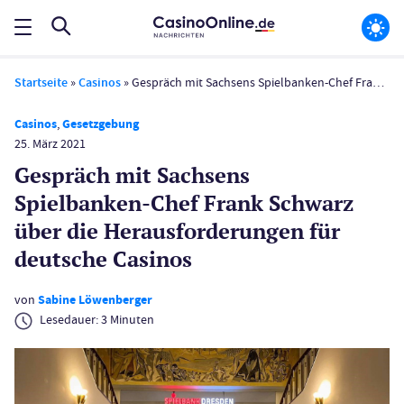
Startseite
»
Casinos
»
Gespräch mit Sachsens Spielbanken-Chef Frank Schwarz über die Herausforderungen für deutsche Casinos
Casinos
,
Gesetzgebung
25. März 2021
Gespräch mit Sachsens
Spielbanken-Chef Frank Schwarz
über die Herausforderungen für
deutsche Casinos
von
Sabine Löwenberger
Lesedauer:
3
Minuten