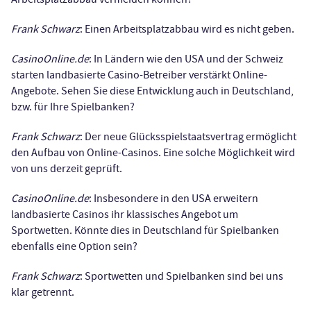
Frank Schwarz
: Einen Arbeitsplatzabbau wird es nicht geben.
CasinoOnline.de
: In Ländern wie den USA und der Schweiz
starten landbasierte Casino-Betreiber verstärkt Online-
Angebote. Sehen Sie diese Entwicklung auch in Deutschland,
bzw. für Ihre Spielbanken?
Frank Schwarz
: Der neue Glücksspielstaatsvertrag ermöglicht
den Aufbau von Online-Casinos. Eine solche Möglichkeit wird
von uns derzeit geprüft.
CasinoOnline.de
: Insbesondere in den USA erweitern
landbasierte Casinos ihr klassisches Angebot um
Sportwetten. Könnte dies in Deutschland für Spielbanken
ebenfalls eine Option sein?
Frank Schwarz
: Sportwetten und Spielbanken sind bei uns
klar getrennt.