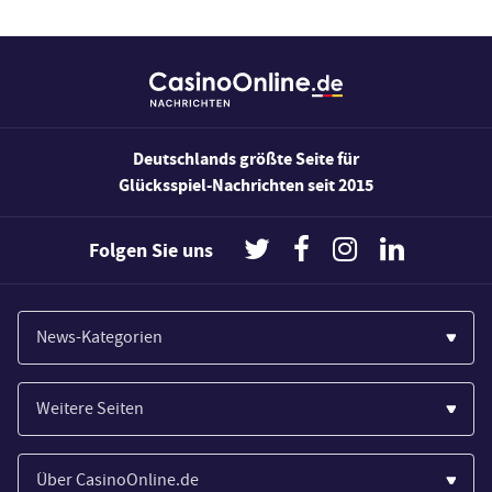
Deutschlands größte Seite für
Glücksspiel-Nachrichten seit 2015
Folgen Sie uns
News-Kategorien
Casinos
Weitere Seiten
Wirtschaft
Paypal Casinos
Spiele
Über CasinoOnline.de