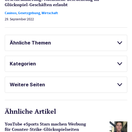
Glücksspiel-Geschäften erlaubt
Casinos
,
Gesetzgebung
,
Wirtschaft
29. September 2022
Ähnliche Themen
SPIELAUTOMATEN
Kategorien
ONLINE SPIELOTHEKEN
Casinos
Weitere Seiten
E-Sport
CasinoOnline.de
Ähnliche Artikel
Gesetzgebung
Echtgeld
YouTube eSports Stars machen Werbung
Lotterie
für Counter-Strike-Glücksspielseiten