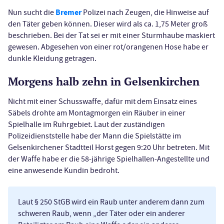
Bremer
Nun sucht die
Polizei nach Zeugen, die Hinweise auf
den Täter geben können. Dieser wird als ca. 1,75 Meter groß
beschrieben. Bei der Tat sei er mit einer Sturmhaube maskiert
gewesen. Abgesehen von einer rot/orangenen Hose habe er
dunkle Kleidung getragen.
Morgens halb zehn in Gelsenkirchen
Nicht mit einer Schusswaffe, dafür mit dem Einsatz eines
Säbels drohte am Montagmorgen ein Räuber in einer
Spielhalle im Ruhrgebiet. Laut der zuständigen
Polizeidienststelle habe der Mann die Spielstätte im
Gelsenkirchener Stadtteil Horst gegen 9:20 Uhr betreten. Mit
der Waffe habe er die 58-jährige Spielhallen-Angestellte und
eine anwesende Kundin bedroht.
Laut § 250 StGB wird ein Raub unter anderem dann zum
schweren Raub, wenn „der Täter oder ein anderer