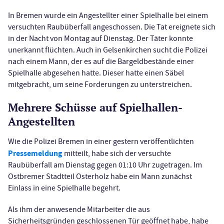
In Bremen wurde ein Angestellter einer Spielhalle bei einem
versuchten Raubüberfall angeschossen. Die Tat ereignete sich
in der Nacht von Montag auf Dienstag. Der Täter konnte
unerkannt flüchten. Auch in Gelsenkirchen sucht die Polizei
nach einem Mann, der es auf die Bargeldbestände einer
Spielhalle abgesehen hatte. Dieser hatte einen Säbel
mitgebracht, um seine Forderungen zu unterstreichen.
Mehrere Schüsse auf Spielhallen-
Angestellten
Wie die Polizei Bremen in einer gestern veröffentlichten
Pressemeldung
mitteilt, habe sich der versuchte
Raubüberfall am Dienstag gegen 01:10 Uhr zugetragen. Im
Ostbremer Stadtteil Osterholz habe ein Mann zunächst
Einlass in eine Spielhalle begehrt.
Als ihm der anwesende Mitarbeiter die aus
Sicherheitsgründen geschlossenen Tür geöffnet habe, habe