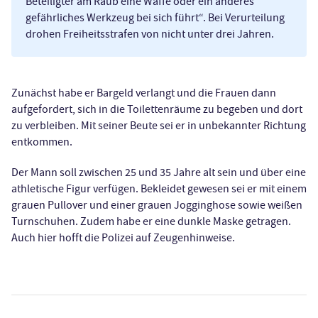
Beteiligter am Raub eine Waffe oder ein anderes
gefährliches Werkzeug bei sich führt“. Bei Verurteilung
drohen Freiheitsstrafen von nicht unter drei Jahren.
Zunächst habe er Bargeld verlangt und die Frauen dann
aufgefordert, sich in die Toilettenräume zu begeben und dort
zu verbleiben. Mit seiner Beute sei er in unbekannter Richtung
entkommen.
Der Mann soll zwischen 25 und 35 Jahre alt sein und über eine
athletische Figur verfügen. Bekleidet gewesen sei er mit einem
grauen Pullover und einer grauen Jogginghose sowie weißen
Turnschuhen. Zudem habe er eine dunkle Maske getragen.
Auch hier hofft die Polizei auf Zeugenhinweise.