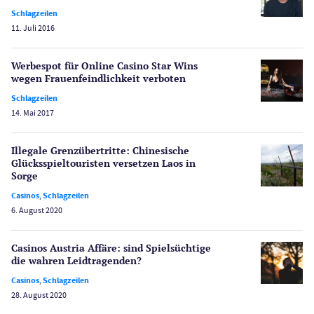
PayPal Casinos
Schlagzeilen
11. Juli 2016
Poker
Novoline Casinos
Werbespot für Online Casino Star Wins
Schlagzeilen
wegen Frauenfeindlichkeit verboten
Merkur Casinos
Schlagzeilen
Spiele
14. Mai 2017
Spielautomaten
Spielerschutz
Illegale Grenzübertritte: Chinesische
Casino Testberichte
Glücksspiel­touristen versetzen Laos in
Sorge
Sport
Casinos
,
Schlagzeilen
Bonus Ohne Einzahlung
6. August 2020
Wetten
Slot Freispiele
Casinos Austria Affäre: sind Spielsüchtige
die wahren Leidtragenden?
Wirtschaft
Casinos
,
Schlagzeilen
28. August 2020