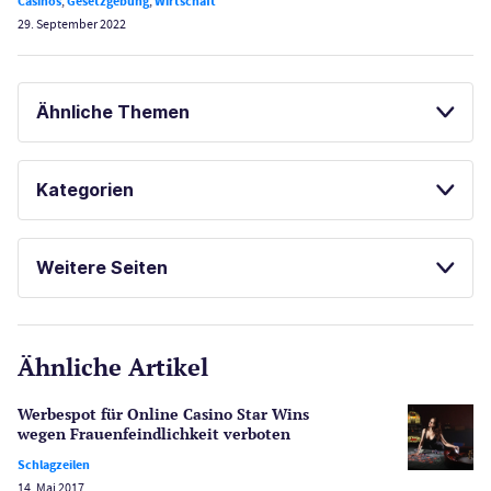
Casinos
,
Gesetzgebung
,
Wirtschaft
29. September 2022
Ähnliche Themen
LAS VEGAS GUIDE
Kategorien
Casinos
Weitere Seiten
E-Sport
CasinoOnline.de
Ähnliche Artikel
Gesetzgebung
Echtgeld
Werbespot für Online Casino Star Wins
Lotterie
wegen Frauenfeindlichkeit verboten
PayPal Casinos
Schlagzeilen
14. Mai 2017