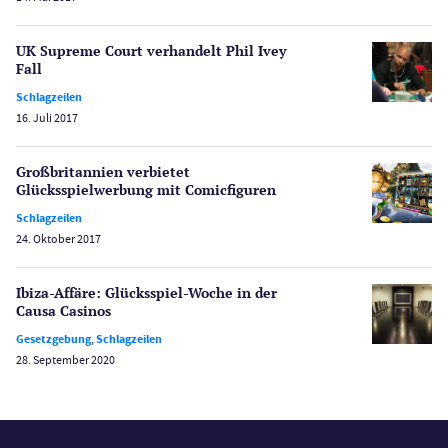
Poker
Novoline Casinos
UK Supreme Court verhandelt Phil Ivey
Schlagzeilen
Fall
Merkur Casinos
Schlagzeilen
Spiele
16. Juli 2017
Spielautomaten
Spielerschutz
Großbritannien verbietet
Casino Testberichte
Glücksspielwerbung mit Comicfiguren
Schlagzeilen
Sport
24. Oktober 2017
Bonus Ohne Einzahlung
Wetten
Ibiza-Affäre: Glücksspiel-Woche in der
Slot Freispiele
Causa Casinos
Wirtschaft
Gesetzgebung
,
Schlagzeilen
28. September 2020