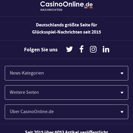
Deutschlands größte Seite für
Glücksspiel-Nachrichten seit 2015
Folgen Sie uns
News-Kategorien
Casinos
Weitere Seiten
Wirtschaft
Paypal Casinos
Spiele
Über CasinoOnline.de
Novoline Casinos
Poker
Über Uns
Merkur Casinos
Seit 2015 über 6053 Artikel veröffentlicht