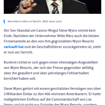
Steve Wynn zieht vor Gericht. (Bild: axios.com)
Der Sex-Skandal um Casino-Mogul Steve Wynn nimmt kein
Ende. Nachdem der Unternehmer Mitte März auch die letzten
Firmenanteile an den von ihm gegründeten Wynn Resorts
verkauft hat
und als Geschäftsführer zurückgetreten ist, zieht
er nun vor Gericht.
Konkret richtet er sich gegen einen ehemaligen Angestellten
von Wynn Resorts, der sich der Presse gegenüber abfällig
über ihn geäußert und über jahrelanges Fehlverhalten
berichtet haben soll.
Steve Wynn gehört mit einem geschätzten Vermögen von über
3 Milliarden Dollar zu den 400 reichsten Amerikanern. Er hatte
maßgeblichen Einfluss auf die Casinolandschaft von Las
Vegas und ist nicht nur Gründer der Wynn Resorts, sondern