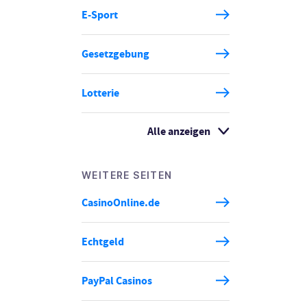
E-Sport
Gesetzgebung
Lotterie
Alle anzeigen
Poker
Schlagzeilen
WEITERE SEITEN
CasinoOnline.de
Spiele
Echtgeld
Spielerschutz
PayPal Casinos
Sport