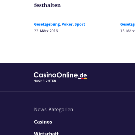
festhalten
Gesetzgebung
,
Poker
,
Sport
Gesetz
22. März 2016
13. März
News-Kategorien
Casinos
Wirtschaft