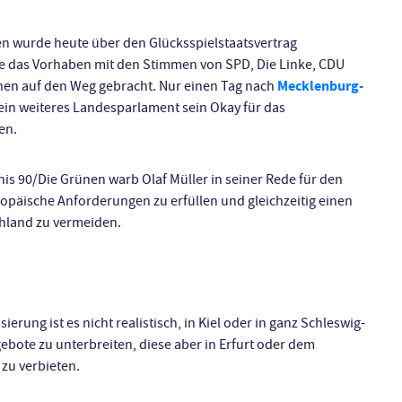
n wurde heute über den Glücksspielstaatsvertrag
e das Vorhaben mit den Stimmen von SPD, Die Linke, CDU
Mecklenburg-
en auf den Weg gebracht. Nur einen Tag nach
ein weiteres Landesparlament sein Okay für das
en.
nis 90/Die Grünen warb Olaf Müller in seiner Rede für den
uropäische Anforderungen zu erfüllen und gleichzeitig einen
chland zu vermeiden.
isierung ist es nicht realistisch, in Kiel oder in ganz Schleswig-
ebote zu unterbreiten, diese aber in Erfurt oder dem
 zu verbieten.