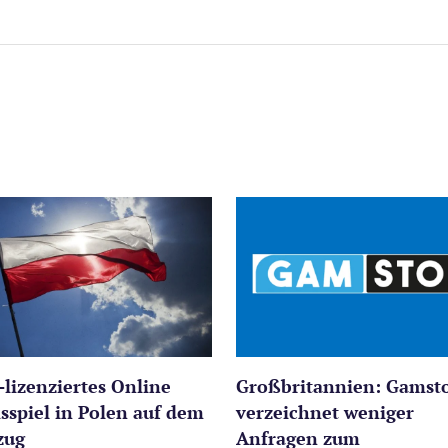
-lizenziertes Online
Großbritannien: Gamst
sspiel in Polen auf dem
verzeichnet weniger
zug
Anfragen zum