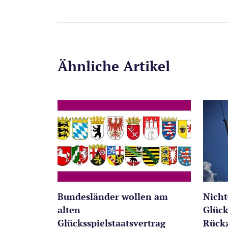
Ähnliche Artikel
Bundesländer wollen am
Nicht
alten
Glück
Glücksspielstaatsvertrag
Rück