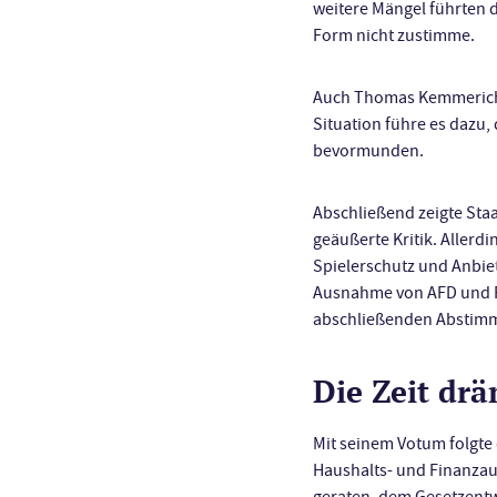
weitere Mängel führten d
Form nicht zustimme.
Auch Thomas Kemmerich (
Situation führe es dazu,
bevormunden.
Abschließend zeigte Staa
geäußerte Kritik. Allerdi
Spielerschutz und Anbie
Ausnahme von AFD und F
abschließenden Abstim
Die Zeit drä
Mit seinem Votum folgte
Haushalts- und Finanzau
geraten, dem Gesetzent