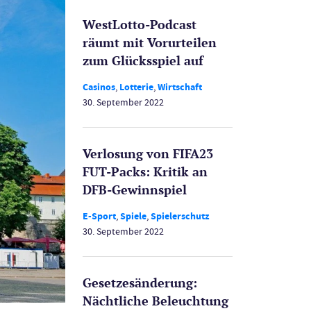
WestLotto-Podcast
räumt mit Vorurteilen
zum Glücksspiel auf
Casinos
,
Lotterie
,
Wirtschaft
30. September 2022
Verlosung von FIFA23
FUT-Packs: Kritik an
DFB-Gewinn­spiel
E-Sport
,
Spiele
,
Spielerschutz
30. September 2022
Gesetzes­änderung:
Nächtliche Beleuch­tung