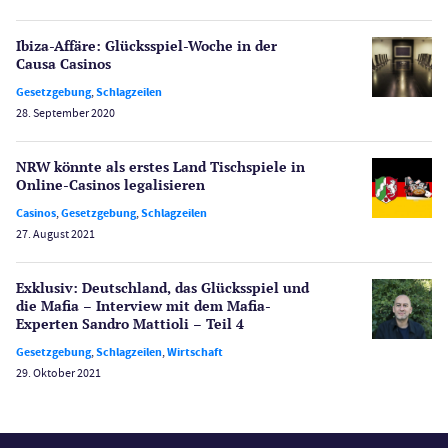
Novoline Casinos
Ibiza-Affäre: Glücksspiel-Woche in der
Schlagzeilen
Causa Casinos
Merkur Casinos
Gesetzgebung
,
Schlagzeilen
Spiele
28. September 2020
Spielautomaten
Spielerschutz
NRW könnte als erstes Land Tischspiele in
Casino Testberichte
Online-Casinos legalisieren
Casinos
,
Gesetzgebung
,
Schlagzeilen
Sport
27. August 2021
Bonus Ohne Einzahlung
Wetten
Exklusiv: Deutschland, das Glücksspiel und
Slot Freispiele
die Mafia – Interview mit dem Mafia-
Experten Sandro Mattioli – Teil 4
Wirtschaft
Gesetzgebung
,
Schlagzeilen
,
Wirtschaft
29. Oktober 2021