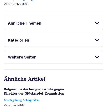
29. September 2022
Ähnliche Themen
SPIELAUTOMATEN
GLÜCKSSPIEL ONLINE
Kategorien
SPORTWETTEN
Casinos
SPIELAUTOMATEN ONLINE SPIELEN
Weitere Seiten
ONLINE SPORTWETTEN
E-Sport
CasinoOnline.de
KOSTENLOSE SPIELE
Ähnliche Artikel
Gesetzgebung
FREISPIELE OHNE EINZAHLUNG
Echtgeld
Belgien: Bestechungs­vorwürfe gegen
Lotterie
Direktor der Glücksspiel-Kommission
PayPal Casinos
Gesetzgebung
,
Schlagzeilen
25. Februar 2020
Poker