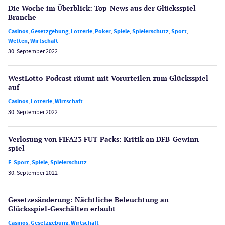
Die Woche im Überblick: Top-News aus der Glücksspiel-
Branche
Casinos
,
Gesetzgebung
,
Lotterie
,
Poker
,
Spiele
,
Spielerschutz
,
Sport
,
Wetten
,
Wirtschaft
30. September 2022
WestLotto-Podcast räumt mit Vorurteilen zum Glücksspiel
auf
Casinos
,
Lotterie
,
Wirtschaft
30. September 2022
Verlosung von FIFA23 FUT-Packs: Kritik an DFB-Gewinn­
spiel
E-Sport
,
Spiele
,
Spielerschutz
30. September 2022
Gesetzes­änderung: Nächtliche Beleuch­tung an
Glücksspiel-Geschäften erlaubt
Casinos
,
Gesetzgebung
,
Wirtschaft