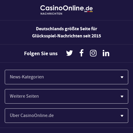
Deutschlands größte Seite für
Glücksspiel-Nachrichten seit 2015
Folgen Sie uns
News-Kategorien
Casinos
Weitere Seiten
Wirtschaft
Paypal Casinos
Spiele
Über CasinoOnline.de
Novoline Casinos
Poker
Über Uns