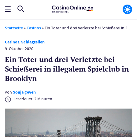
Startseite
»
Casinos
»
Ein Toter und drei Verletzte bei Schießerei in illegalem Spielclub in Brooklyn
Casinos
,
Schlagzeilen
9. Oktober 2020
Ein Toter und drei Verletzte bei
Schießerei in illegalem Spielclub in
Brooklyn
von
Sonja Çeven
Lesedauer:
2
Minuten