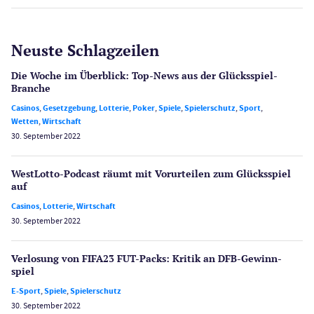
Neuste Schlagzeilen
Die Woche im Überblick: Top-News aus der Glücksspiel-
Branche
Casinos
,
Gesetzgebung
,
Lotterie
,
Poker
,
Spiele
,
Spielerschutz
,
Sport
,
Wetten
,
Wirtschaft
30. September 2022
WestLotto-Podcast räumt mit Vorurteilen zum Glücksspiel
auf
Casinos
,
Lotterie
,
Wirtschaft
30. September 2022
Verlosung von FIFA23 FUT-Packs: Kritik an DFB-Gewinn­
spiel
E-Sport
,
Spiele
,
Spielerschutz
30. September 2022