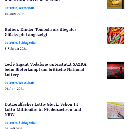
PayPal Casinos
Lotterie
,
Wirtschaft
16. Juni 2019
Poker
Novoline Casinos
Italien: Kinder-Tombola als illegales
Schlagzeilen
Glücksspiel angezeigt
Merkur Casinos
Lotterie
,
Schlagzeilen
Spiele
6. Februar 2021
Spielautomaten
Spielerschutz
Tech-Gigant Vodafone unterstützt SAZKA
Casino Testberichte
beim Bieterkampf um britische National
Lottery
Sport
Lotterie
,
Wirtschaft
Bonus Ohne Einzahlung
29. April 2021
Wetten
Slot Freispiele
Dutzendfaches Lotto-Glück: Schon 14
Lotto-Millionäre in Niedersachsen und
Wirtschaft
NRW
Lotterie
,
Schlagzeilen
20. Juli 2021