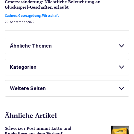
Gesetzes­änderung: Nächtliche Beleuch­tung an
Glücksspiel-Geschäften erlaubt
Casinos
,
Gesetzgebung
,
Wirtschaft
29. September 2022
Ähnliche Themen
GLÜCKSSPIEL ONLINE
KENO SPIELEN
Kategorien
Casinos
Weitere Seiten
E-Sport
CasinoOnline.de
Ähnliche Artikel
Gesetzgebung
Echtgeld
Schweizer Post nimmt Lotto und
Lotterie
Rubbellose aus dem Verkauf