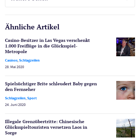
E-Sport
CasinoOnline.de
Ähnliche Artikel
Gesetzgebung
Echtgeld
Casino-Besitzer in Las Vegas verschenkt
Lotterie
1.000 Freiflüge in die Glücksspiel-
PayPal Casinos
Metropole
Casinos
,
Schlagzeilen
Poker
28. Mai 2020
Novoline Casinos
Schlagzeilen
Spielsüchtiger Brite schleudert Baby gegen
Merkur Casinos
den Fernseher
Spiele
Schlagzeilen
,
Sport
Spielautomaten
24. Juni 2020
Spielerschutz
Casino Testberichte
Illegale Grenzübertritte: Chinesische
Glücksspiel­touristen versetzen Laos in
Sorge
Sport
Bonus Ohne Einzahlung