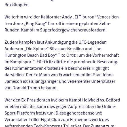
Boxkämpfen.
Weiterhin wird der Kalifornier Andy „El Tiburon“ Vences den
Iren Jono „King Kong“ Carroll in einem geplanten Zehn-
Runden-Kampf im Superfedergewicht herausfordern.
Zudem kämpfen laut Ankündigung die UFC-Legenden
Anderson „Die Spinne“ Silva aus Brasilien und ‚The
Huntington Beach Bad Boy“ Tito Ortiz „um die Vorherrschaft
im Kampfsport“. Für Ortiz dürfte die prominente Besetzung
des Kommentatoren-Postens ein besonderes Highlight
darstellen. Der Ex-Mann von Erwachsenenfilm-Star Jenna
Jameson ist als langjähriger und vehementer Unterstützer
von Donald Trump bekannt.
Wer den Ex-Präsidenten live beim Kampf Holyfield vs. Belford
erleben möchte, kann dies gegen Aufpreis über die Online-
Sport-Plattform fite.tv tun. Diese gehört ebenso wie
Veranstalter Triller Fight Club zum Firmennetzwerk des
aufstrebenden Tech-Konzerns TrillerNet. Der Zugang zum