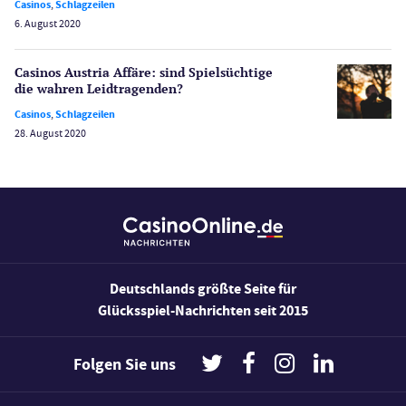
Casinos
,
Schlagzeilen
6. August 2020
Wetten
Slot Freispiele
Casinos Austria Affäre: sind Spielsüchtige
Wirtschaft
die wahren Leidtragenden?
Casinos
,
Schlagzeilen
28. August 2020
Deutschlands größte Seite für
Glücksspiel-Nachrichten seit 2015
Folgen Sie uns