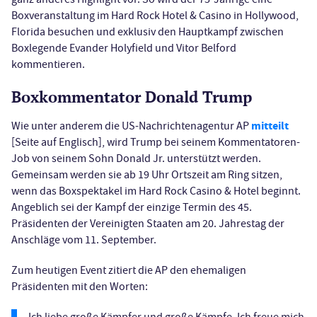
Boxveranstaltung im Hard Rock Hotel & Casino in Hollywood,
Florida besuchen und exklusiv den Hauptkampf zwischen
Boxlegende Evander Holyfield und Vitor Belford
kommentieren.
Boxkommentator Donald Trump
mitteilt
Wie unter anderem die US-Nachrichtenagentur AP
[Seite auf Englisch], wird Trump bei seinem Kommentatoren-
Job von seinem Sohn Donald Jr. unterstützt werden.
Gemeinsam werden sie ab 19 Uhr Ortszeit am Ring sitzen,
wenn das Boxspektakel im Hard Rock Casino & Hotel beginnt.
Angeblich sei der Kampf der einzige Termin des 45.
Präsidenten der Vereinigten Staaten am 20. Jahrestag der
Anschläge vom 11. September.
Zum heutigen Event zitiert die AP den ehemaligen
Präsidenten mit den Worten: