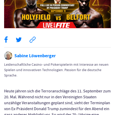
Sabine Löwenberger
Leidenschaftliche Casino- und Pokerspielerin mit Interesse an neuen
Spielen und innovativen Technologien. Passion für die deutsche
Sprache.
Heute jähren sich die Terroranschläge des 11. September zum
20. Mal. Während nicht nur in den Vereinigten Staaten
unzählige Veranstaltungen geplant sind, sieht der Terminplan
von Ex-Präsident Donald Trump zumindest für den Abend ein
ganz anderes Highlight vor. So wird der 75-Jährige eine