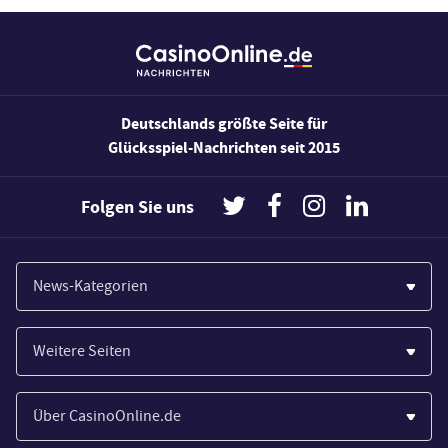
Deutschlands größte Seite für
Glücksspiel-Nachrichten seit 2015
Folgen Sie uns
News-Kategorien
Casinos
Weitere Seiten
Wirtschaft
Paypal Casinos
Spiele
Über CasinoOnline.de
Novoline Casinos