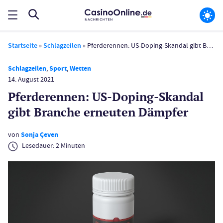
Startseite
»
Schlagzeilen
»
Pferderennen: US-Doping-Skandal gibt Branche erneuten Dämpfer
Schlagzeilen
,
Sport
,
Wetten
14. August 2021
Pferderennen: US-Doping-Skandal
gibt Branche erneuten Dämpfer
von
Sonja Çeven
Lesedauer:
2
Minuten