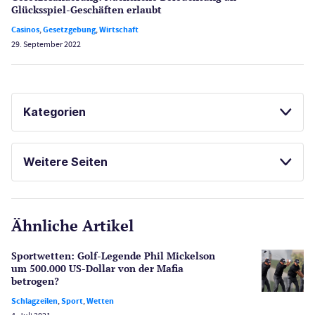
Glücksspiel-Geschäften erlaubt
Casinos
,
Gesetzgebung
,
Wirtschaft
29. September 2022
Kategorien
Casinos
Weitere Seiten
E-Sport
CasinoOnline.de
Ähnliche Artikel
Gesetzgebung
Echtgeld
Sportwetten: Golf-Legende Phil Mickelson
Lotterie
um 500.000 US-Dollar von der Mafia
PayPal Casinos
betrogen?
Schlagzeilen
,
Sport
,
Wetten
Poker