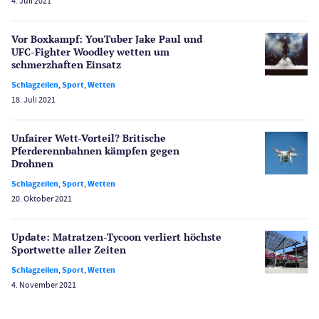
4. Juli 2021
Novoline Casinos
Schlagzeilen
Vor Boxkampf: YouTuber Jake Paul und
Merkur Casinos
UFC-Fighter Woodley wetten um
schmerzhaften Einsatz
Spiele
Spielautomaten
Schlagzeilen
,
Sport
,
Wetten
18. Juli 2021
Spielerschutz
Casino Testberichte
Unfairer Wett-Vorteil? Britische
Pferderenn­bahnen kämpfen gegen
Sport
Bonus Ohne Einzahlung
Drohnen
Schlagzeilen
,
Sport
,
Wetten
Wetten
20. Oktober 2021
Slot Freispiele
Wirtschaft
Update: Matratzen-Tycoon verliert höchste
Sportwette aller Zeiten
Schlagzeilen
,
Sport
,
Wetten
4. November 2021