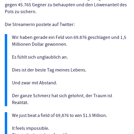
gegen 45.765 Gegner zu behaupten und den Löwenanteil des
Pots zu sichern.
Die Streamerin postete auf Twitter:
Wir haben gerade ein Feld von 69.876 geschlagen und 1,5
Millionen Dollar gewonnen.
Es fühlt sich unglaublich an.
Dies ist der beste Tag meines Lebens.
Und zwar mit Abstand.
Der ganze Schmerz hat sich gelohnt, der Traum ist
Realität.
We just beat a field of 69,876 to win $1.5 Million.
It feels impossible.