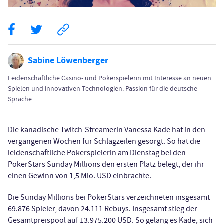
Sabine Löwenberger
Leidenschaftliche Casino- und Pokerspielerin mit Interesse an neuen
Spielen und innovativen Technologien. Passion für die deutsche
Sprache.
Die kanadische Twitch-Streamerin Vanessa Kade hat in den
vergangenen Wochen für Schlagzeilen gesorgt. So hat die
leidenschaftliche Pokerspielerin am Dienstag bei den
PokerStars Sunday Millions den ersten Platz belegt, der ihr
einen Gewinn von 1,5 Mio. USD einbrachte.
Die Sunday Millions bei PokerStars verzeichneten insgesamt
69.876 Spieler, davon 24.111 Rebuys. Insgesamt stieg der
Gesamtpreispool auf 13.975.200 USD. So gelang es Kade, sich