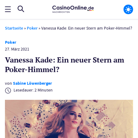
Startseite
»
Poker
»
Vanessa Kade: Ein neuer Stern am Poker-Himmel?
Poker
27. März 2021
Vanessa Kade: Ein neuer Stern am
Poker-Himmel?
von
Sabine Löwenberger
Lesedauer:
2
Minuten