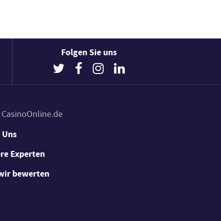
Folgen Sie uns
 CasinoOnline.de
 Uns
re Experten
wir bewerten
s