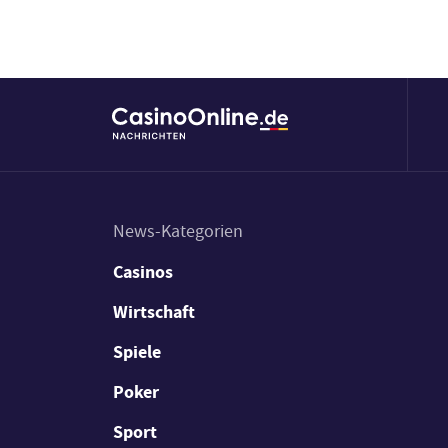
News-Kategorien
Casinos
Wirtschaft
Spiele
Poker
Sport