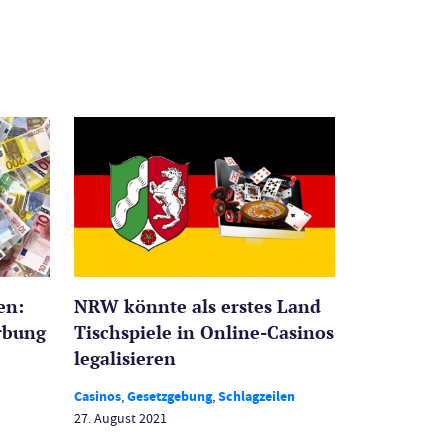
Bonus Ohne Einzahlung
Slot Freispiele
en:
NRW könnte als erstes Land
erbung
Tischspiele in Online-Casinos
legalisieren
Casinos
,
Gesetzgebung
,
Schlagzeilen
27. August 2021