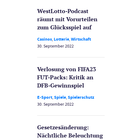
WestLotto-Podcast
räumt mit Vorurteilen
zum Glücksspiel auf
Casinos
,
Lotterie
,
Wirtschaft
30. September 2022
Verlosung von FIFA23
FUT-Packs: Kritik an
DFB-Gewinn­spiel
E-Sport
,
Spiele
,
Spielerschutz
30. September 2022
Gesetzes­änderung:
Nächtliche Beleuch­tung