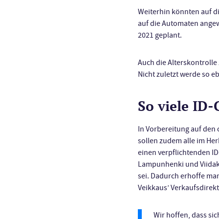
Weiterhin könnten auf di
auf die Automaten ange
2021 geplant.
Auch die Alterskontroll
Nicht zuletzt werde so e
So viele ID
In Vorbereitung auf den 
sollen zudem alle im He
einen verpflichtenden ID
Lampunhenki und Viidakk
sei. Dadurch erhoffe man
Veikkaus’ Verkaufsdirekt
Wir hoffen, dass sic