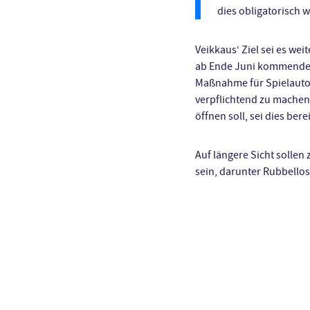
dies obligatorisch w
Veikkaus‘ Ziel sei es wei
ab Ende Juni kommenden
Maßnahme für Spielautom
verpflichtend zu machen
öffnen soll, sei dies bere
Auf längere Sicht sollen
sein, darunter Rubbellos