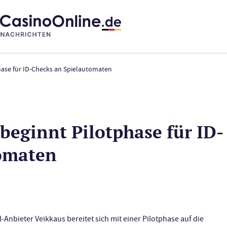
hase für ID-Checks an Spielautomaten
beginnt Pilotphase für ID-
tomaten
-Anbieter Veikkaus bereitet sich mit einer Pilotphase auf die