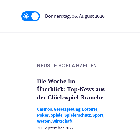
Donnerstag, 06. August 2026
NEUSTE SCHLAGZEILEN
Die Woche im
Überblick: Top-News aus
der Glücksspiel-Branche
Casinos
,
Gesetzgebung
,
Lotterie
,
Poker
,
Spiele
,
Spielerschutz
,
Sport
,
Wetten
,
Wirtschaft
30. September 2022