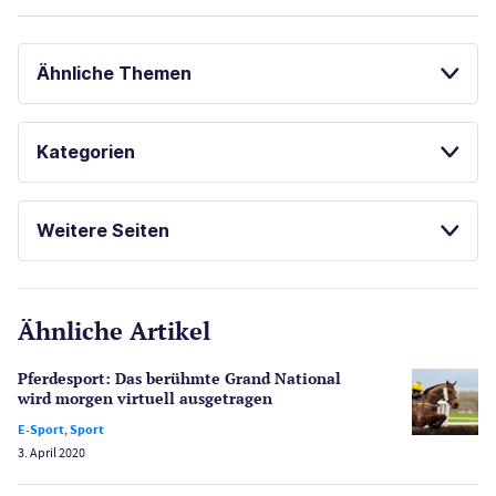
Ähnliche Themen
SPIELAUTOMATEN ONLINE SPIELEN
Kategorien
KOSTENLOSE SPIELE
Casinos
Weitere Seiten
E-Sport
CasinoOnline.de
Ähnliche Artikel
Gesetzgebung
Echtgeld
Pferdesport: Das berühmte Grand National
Lotterie
wird morgen virtuell ausgetragen
PayPal Casinos
E-Sport
,
Sport
3. April 2020
Poker
Novoline Casinos