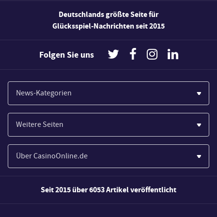
Deutschlands größte Seite für
Glücksspiel-Nachrichten seit 2015
Folgen Sie uns
News-Kategorien
Casinos
Weitere Seiten
Wirtschaft
Paypal Casinos
Spiele
Über CasinoOnline.de
Novoline Casinos
Poker
Über Uns
Merkur Casinos
Seit 2015 über 6053 Artikel veröffentlicht
Sport
Unsere Experten
Spielautomaten
Gesetzgebung