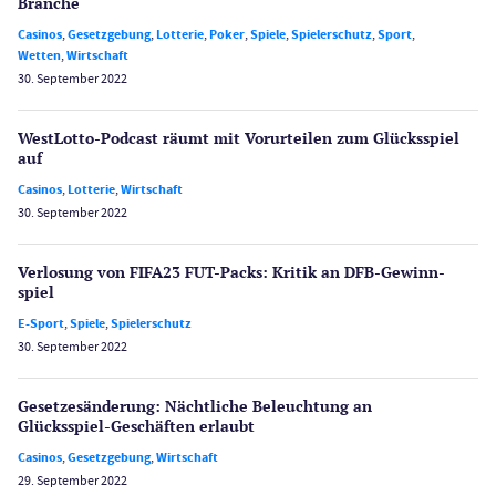
Branche
Casinos
,
Gesetzgebung
,
Lotterie
,
Poker
,
Spiele
,
Spielerschutz
,
Sport
,
Wetten
,
Wirtschaft
30. September 2022
WestLotto-Podcast räumt mit Vorurteilen zum Glücksspiel
auf
Casinos
,
Lotterie
,
Wirtschaft
30. September 2022
Verlosung von FIFA23 FUT-Packs: Kritik an DFB-Gewinn­
spiel
E-Sport
,
Spiele
,
Spielerschutz
30. September 2022
Gesetzes­änderung: Nächtliche Beleuch­tung an
Glücksspiel-Geschäften erlaubt
Casinos
,
Gesetzgebung
,
Wirtschaft
29. September 2022