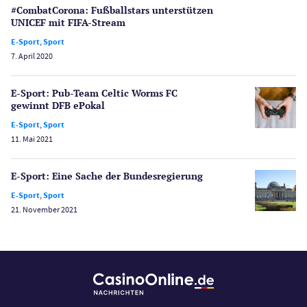
#CombatCorona: Fußball­stars unterstützen
Schlagzeilen
UNICEF mit FIFA-Stream
Merkur Casinos
E-Sport
,
Sport
Spiele
7. April 2020
Spielautomaten
Spielerschutz
E-Sport: Pub-Team Celtic Worms FC
Casino Testberichte
gewinnt DFB ePokal
E-Sport
,
Sport
Sport
11. Mai 2021
Bonus Ohne Einzahlung
Wetten
E-Sport: Eine Sache der Bundes­regierung
Slot Freispiele
E-Sport
,
Sport
Wirtschaft
21. November 2021