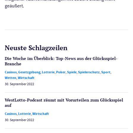
geäußert.
Neuste Schlagzeilen
Die Woche im Überblick: Top-News aus der Glücksspiel-
Branche
Casinos
,
Gesetzgebung
,
Lotterie
,
Poker
,
Spiele
,
Spielerschutz
,
Sport
,
Wetten
,
Wirtschaft
30. September 2022
WestLotto-Podcast räumt mit Vorurteilen zum Glücksspiel
auf
Casinos
,
Lotterie
,
Wirtschaft
30. September 2022