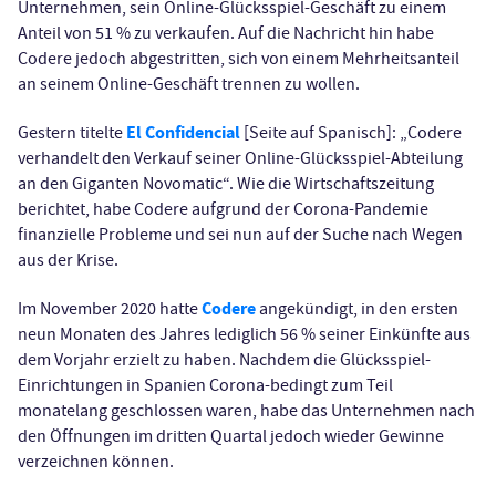
Unternehmen, sein Online-Glücksspiel-Geschäft zu einem
Anteil von 51 % zu verkaufen. Auf die Nachricht hin habe
Codere jedoch abgestritten, sich von einem Mehrheitsanteil
an seinem Online-Geschäft trennen zu wollen.
El Confidencial
Gestern titelte
[Seite auf Spanisch]: „Codere
verhandelt den Verkauf seiner Online-Glücksspiel-Abteilung
an den Giganten Novomatic“. Wie die Wirtschaftszeitung
berichtet, habe Codere aufgrund der Corona-Pandemie
finanzielle Probleme und sei nun auf der Suche nach Wegen
aus der Krise.
Codere
Im November 2020 hatte
angekündigt, in den ersten
neun Monaten des Jahres lediglich 56 % seiner Einkünfte aus
dem Vorjahr erzielt zu haben. Nachdem die Glücksspiel-
Einrichtungen in Spanien Corona-bedingt zum Teil
monatelang geschlossen waren, habe das Unternehmen nach
den Öffnungen im dritten Quartal jedoch wieder Gewinne
verzeichnen können.