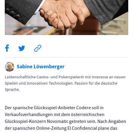
Sabine Löwenberger
Leidenschaftliche Casino- und Pokerspielerin mit Interesse an neuen
Spielen und innovativen Technologien. Passion für die deutsche
Sprache.
Der spanische Glücksspiel-Anbieter Codere soll in
Verkaufsverhandlungen mit dem österreichischen
Glücksspiel-Konzern Novomatic getreten sein. Nach Angaben
der spanischen Online-Zeitung El Confidencial plane das