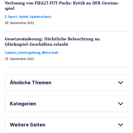
Verlosung von FIFA23 FUT-Packs: Kritik an DFB-Gewinn­
spiel
E-Sport
,
Spiele
,
Spielerschutz
30. September 2022
Gesetzes­änderung: Nächtliche Beleuch­tung an
Glücksspiel-Geschäften erlaubt
Casinos
,
Gesetzgebung
,
Wirtschaft
29. September 2022
Ähnliche Themen
GLÜCKSSPIEL ONLINE
Kategorien
NOVOMATIC CASINOS
Casinos
Weitere Seiten