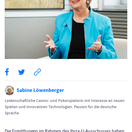
Sabine Löwenberger
Leidenschaftliche Casino- und Pokerspielerin mit Interesse an neuen
Spielen und innovativen Technologien. Passion für die deutsche
Sprache.
Die Ermittlungen im Rahmen des Ibiza-U-Ausschusses haben