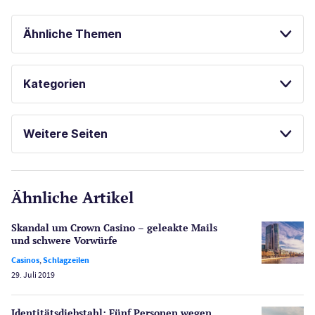
Ähnliche Themen
GLÜCKSSPIEL ONLINE
Kategorien
NOVOMATIC CASINOS
Casinos
Weitere Seiten
E-Sport
CasinoOnline.de
Ähnliche Artikel
Gesetzgebung
Echtgeld
Skandal um Crown Casino – geleakte Mails
Lotterie
und schwere Vorwürfe
PayPal Casinos
Casinos
,
Schlagzeilen
29. Juli 2019
Poker
Novoline Casinos
Identitätsdiebstahl: Fünf Personen wegen