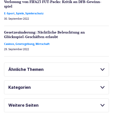
Verlosung von FIFA23 FUT-Packs: Kritik an DFB-Gewinn­
spiel
E-Sport
,
Spiele
,
Spielerschutz
30. September 2022
Gesetzes­änderung: Nächtliche Beleuch­tung an
Glücksspiel-Geschäften erlaubt
Casinos
,
Gesetzgebung
,
Wirtschaft
29. September 2022
Ähnliche Themen
SPIELAUTOMATEN
GLÜCKSSPIEL ONLINE
Kategorien
PROGRESSIVE JACKPOTS
Casinos
SCHWEIZ CASINOS
Weitere Seiten
SPIELAUTOMATEN ONLINE SPIELEN