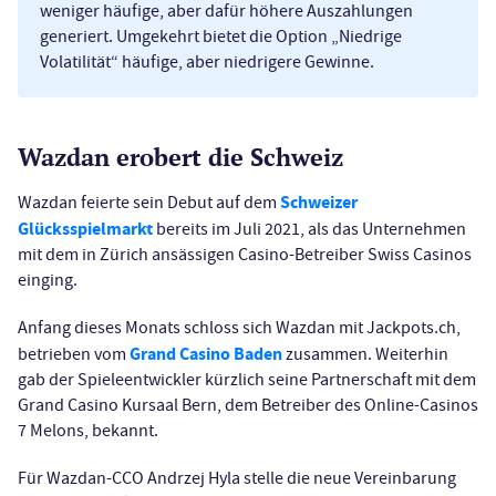
weniger häufige, aber dafür höhere Auszahlungen
generiert. Umgekehrt bietet die Option „Niedrige
Volatilität“ häufige, aber niedrigere Gewinne.
Wazdan erobert die Schweiz
Schweizer
Wazdan feierte sein Debut auf dem
Glücksspielmarkt
bereits im Juli 2021, als das Unternehmen
mit dem in Zürich ansässigen Casino-Betreiber Swiss Casinos
einging.
Anfang dieses Monats schloss sich Wazdan mit Jackpots.ch,
Grand Casino Baden
betrieben vom
zusammen. Weiterhin
gab der Spieleentwickler kürzlich seine Partnerschaft mit dem
Grand Casino Kursaal Bern, dem Betreiber des Online-Casinos
7 Melons, bekannt.
Für Wazdan-CCO Andrzej Hyla stelle die neue Vereinbarung