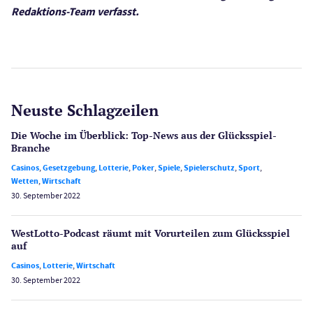
Redaktions-Team verfasst.
Neuste Schlagzeilen
Die Woche im Überblick: Top-News aus der Glücksspiel-
Branche
Casinos
,
Gesetzgebung
,
Lotterie
,
Poker
,
Spiele
,
Spielerschutz
,
Sport
,
Wetten
,
Wirtschaft
30. September 2022
WestLotto-Podcast räumt mit Vorurteilen zum Glücksspiel
auf
Casinos
,
Lotterie
,
Wirtschaft
30. September 2022