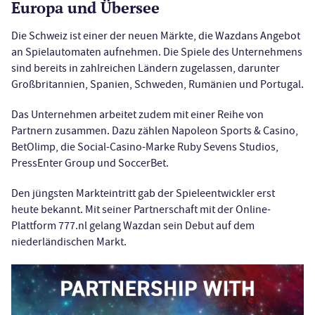
Europa und Übersee
Die Schweiz ist einer der neuen Märkte, die Wazdans Angebot
an Spielautomaten aufnehmen. Die Spiele des Unternehmens
sind bereits in zahlreichen Ländern zugelassen, darunter
Großbritannien, Spanien, Schweden, Rumänien und Portugal.
Das Unternehmen arbeitet zudem mit einer Reihe von
Partnern zusammen. Dazu zählen Napoleon Sports & Casino,
BetOlimp, die Social-Casino-Marke Ruby Sevens Studios,
PressEnter Group und SoccerBet.
Den jüngsten Markteintritt gab der Spieleentwickler erst
heute bekannt. Mit seiner Partnerschaft mit der Online-
Plattform 777.nl gelang Wazdan sein Debut auf dem
niederländischen Markt.