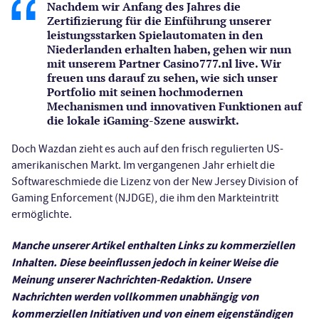
Nachdem wir Anfang des Jahres die
Zertifizierung für die Einführung unserer
leistungsstarken Spielautomaten in den
Niederlanden erhalten haben, gehen wir nun
mit unserem Partner Casino777.nl live. Wir
freuen uns darauf zu sehen, wie sich unser
Portfolio mit seinen hochmodernen
Mechanismen und innovativen Funktionen auf
die lokale iGaming-Szene auswirkt.
Doch Wazdan zieht es auch auf den frisch regulierten US-
amerikanischen Markt. Im vergangenen Jahr erhielt die
Softwareschmiede die Lizenz von der New Jersey Division of
Gaming Enforcement (NJDGE), die ihm den Markteintritt
ermöglichte.
Manche unserer Artikel enthalten Links zu kommerziellen
Inhalten. Diese beeinflussen jedoch in keiner Weise die
Meinung unserer Nachrichten-Redaktion. Unsere
Nachrichten werden vollkommen unabhängig von
kommerziellen Initiativen und von einem eigenständigen