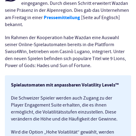
eingegangen. Durch diesen Schritt erweitert Wazdan
seine Präsenz in der Alpenregion. Dies gab das Unternehmen
Pressemitteilung
am Freitag in einer
[Seite auf Englisch]
bekannt.
Im Rahmen der Kooperation habe Wazdan eine Auswahl
seiner Online-Spielautomaten bereits in die Plattform
Swiss4Win, betrieben vom Casinò Lugano, integriert. Unter
den neuen Spielen befinden sich populäre Titel wie 9 Lions,
Power of Gods: Hades und Sun of Fortune.
Spielautomaten mit anpassbaren Volatility Levels™
Die Schweizer Spieler werden auch Zugang zu der
Player Engagement Suite erhalten, die es ihnen
ermöglicht, die Volatilitätsstufen einzustellen. Diese
verändern die Höhe und die Häufigkeit der Gewinne.
Wird die Option „Hohe Volatilität“ gewählt, werden