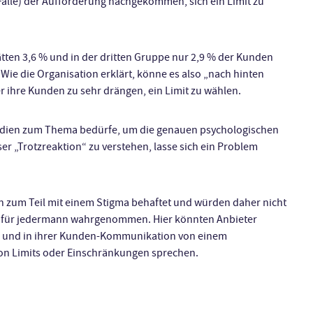
 Fälle) der Aufforderung nachgekommen, sich ein Limit zu
tten 3,6 % und in der dritten Gruppe nur 2,9 % der Kunden
t. Wie die Organisation erklärt, könne es also „nach hinten
 ihre Kunden zu sehr drängen, ein Limit zu wählen.
udien zum Thema bedürfe, um die genauen psychologischen
r „Trotzreaktion“ zu verstehen, lasse sich ein Problem
en zum Teil mit einem Stigma behaftet und würden daher nicht
g für jedermann wahrgenommen. Hier könnten Anbieter
n, und in ihrer Kunden-Kommunikation von einem
 von Limits oder Einschränkungen sprechen.