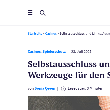
Startseite
»
Casinos
»
Selbstausschluss und Limits: Ausr
Casinos
Spielerschutz
,
|
23. Juli 2021
Selbstausschluss u
Werkzeuge für den 
Sonja Çeven
von
|
Lesedauer:
3
Minuten