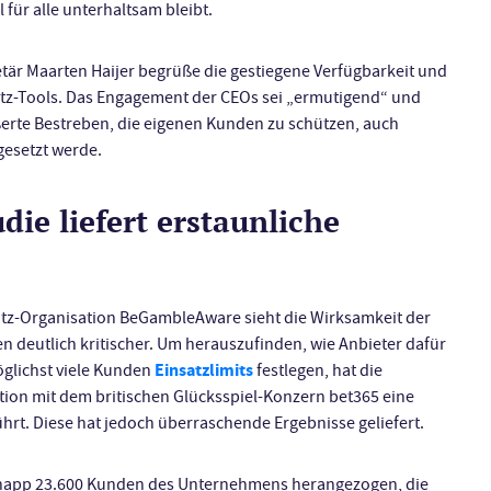
 für alle unterhaltsam bleibt.
är Maarten Haijer begrüße die gestiegene Verfügbarkeit und
tz-Tools. Das Engagement der CEOs sei „ermutigend“ und
ßerte Bestreben, die eigenen Kunden zu schützen, auch
mgesetzt werde.
udie liefert erstaunliche
hutz-Organisation BeGambleAware sieht die Wirksamkeit der
 deutlich kritischer. Um herauszufinden, wie Anbieter dafür
Einsatzlimits
glichst viele Kunden
festlegen, hat die
tion mit dem britischen Glücksspiel-Konzern bet365 eine
rt. Diese hat jedoch überraschende Ergebnisse geliefert.
knapp 23.600 Kunden des Unternehmens herangezogen, die