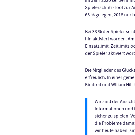
Im Jahr 2020 sei bei min
Spielerschutz-Tool zur 
63 % gelegen, 2018 nur b
Bei 33 % der Spieler sei
hin aktiviert worden. Am
Einsatzlimit. Zeitlimits 
der Spieler aktiviert wor
Die Mitglieder des Glück
erfreulich. In einer gem
Kindred und Wlliam Hill 
Wir sind der Ansicht
Informationen und i
sicher zu spielen. V
die Probleme damit 
wir heute haben, sin