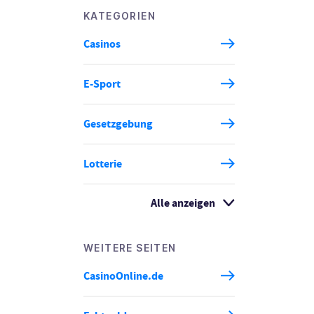
KATEGORIEN
Casinos
E-Sport
Gesetzgebung
Lotterie
Alle anzeigen
Poker
Schlagzeilen
WEITERE SEITEN
CasinoOnline.de
Spiele