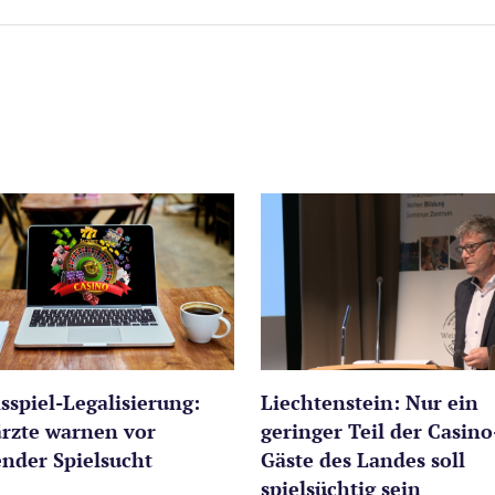
sspiel-Legalisierung:
Liechtenstein: Nur ein
rzte warnen vor
geringer Teil der Casino
ender Spielsucht
Gäste des Landes soll
spielsüchtig sein