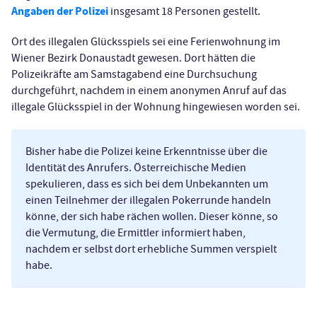
Angaben der Polizei
insgesamt 18 Personen gestellt.
Ort des illegalen Glücksspiels sei eine Ferienwohnung im
Wiener Bezirk Donaustadt gewesen. Dort hätten die
Polizeikräfte am Samstagabend eine Durchsuchung
durchgeführt, nachdem in einem anonymen Anruf auf das
illegale Glücksspiel in der Wohnung hingewiesen worden sei.
Bisher habe die Polizei keine Erkenntnisse über die
Identität des Anrufers. Österreichische Medien
spekulieren, dass es sich bei dem Unbekannten um
einen Teilnehmer der illegalen Pokerrunde handeln
könne, der sich habe rächen wollen. Dieser könne, so
die Vermutung, die Ermittler informiert haben,
nachdem er selbst dort erhebliche Summen verspielt
habe.