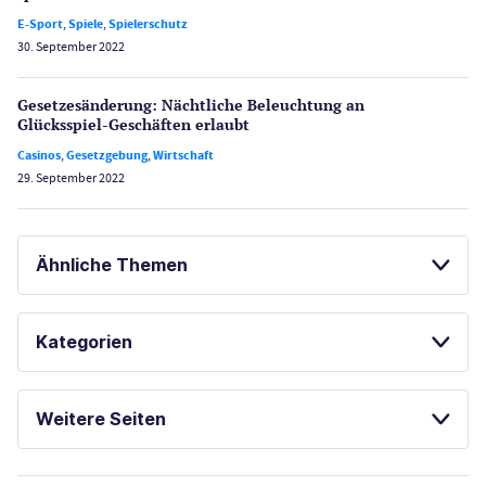
E-Sport
,
Spiele
,
Spielerschutz
30. September 2022
Gesetzes­änderung: Nächtliche Beleuch­tung an
Glücksspiel-Geschäften erlaubt
Casinos
,
Gesetzgebung
,
Wirtschaft
29. September 2022
Ähnliche Themen
SPIELAUTOMATEN
GLÜCKSSPIEL ONLINE
Kategorien
ONLINE POKER
ÖSTERREICH CASINOS
Casinos
SPIELAUTOMATEN ONLINE SPIELEN
Weitere Seiten
KOSTENLOSE SPIELE
E-Sport
CasinoOnline.de