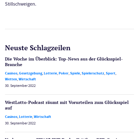
Stillschweigen.
Neuste Schlagzeilen
Die Woche im Überblick: Top-News aus der Glücksspiel-
Branche
Casinos
,
Gesetzgebung
,
Lotterie
,
Poker
,
Spiele
,
Spielerschutz
,
Sport
,
Wetten
,
Wirtschaft
30. September 2022
WestLotto-Podcast räumt mit Vorurteilen zum Glücksspiel
auf
Casinos
,
Lotterie
,
Wirtschaft
30. September 2022