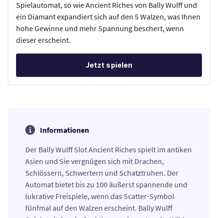
Spielautomat, so wie Ancient Riches von Bally Wulff und
ein Diamant expandiert sich auf den 5 Walzen, was Ihnen
hohe Gewinne und mehr Spannung beschert, wenn
dieser erscheint.
Jetzt spielen
Informationen
Der Bally Wulff Slot Ancient Riches spielt im antiken
Asien und Sie vergnügen sich mit Drachen,
Schlössern, Schwertern und Schatztruhen. Der
Automat bietet bis zu 100 äußerst spannende und
lukrative Freispiele, wenn das Scatter-Symbol
fünfmal auf den Walzen erscheint. Bally Wulff