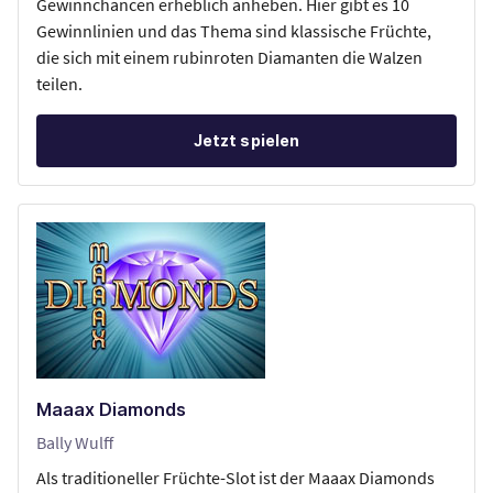
Gewinnchancen erheblich anheben. Hier gibt es 10
Gewinnlinien und das Thema sind klassische Früchte,
die sich mit einem rubinroten Diamanten die Walzen
teilen.
Jetzt spielen
Maaax Diamonds
Bally Wulff
Als traditioneller Früchte-Slot ist der Maaax Diamonds