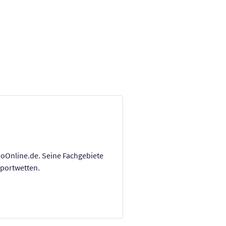
inoOnline.de. Seine Fachgebiete
Sportwetten.