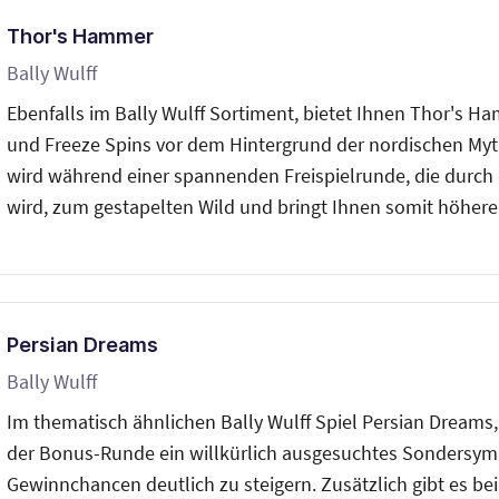
Thor's Hammer
Bally Wulff
Ebenfalls im Bally Wulff Sortiment, bietet Ihnen Thor's 
und Freeze Spins vor dem Hintergrund der nordischen Myt
wird während einer spannenden Freispielrunde, die durch 
wird, zum gestapelten Wild und bringt Ihnen somit höher
Persian Dreams
Bally Wulff
Im thematisch ähnlichen Bally Wulff Spiel Persian Dreams,
der Bonus-Runde ein willkürlich ausgesuchtes Sondersym
Gewinnchancen deutlich zu steigern. Zusätzlich gibt es b