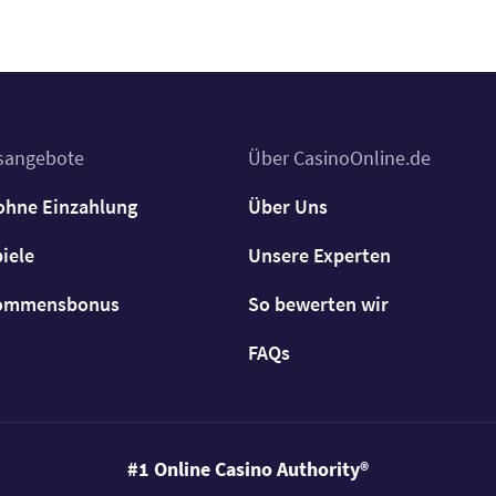
sangebote
Über CasinoOnline.de
ohne Einzahlung
Über Uns
piele
Unsere Experten
kommensbonus
So bewerten wir
FAQs
#1 Online Casino Authority®