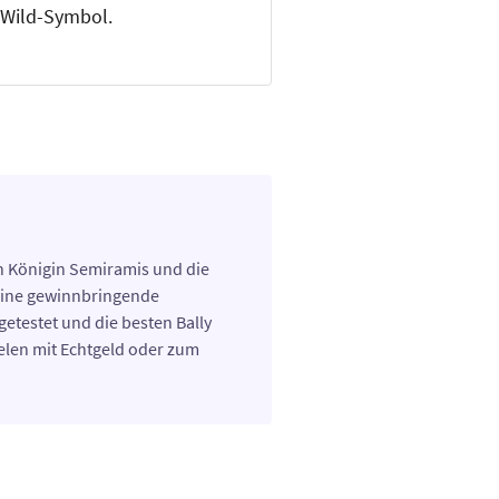
 Wild-Symbol.
en Königin Semiramis und die
 eine gewinnbringende
etestet und die besten Bally
elen mit Echtgeld oder zum