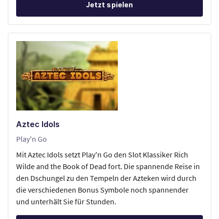
Jetzt spielen
Aztec Idols
Play'n Go
Mit Aztec Idols setzt Play'n Go den Slot Klassiker Rich
Wilde and the Book of Dead fort. Die spannende Reise in
den Dschungel zu den Tempeln der Azteken wird durch
die verschiedenen Bonus Symbole noch spannender
und unterhält Sie für Stunden.