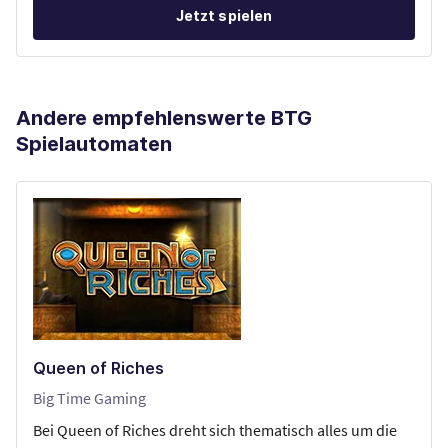
Jetzt spielen
Andere empfehlenswerte BTG
Spielautomaten
Queen of Riches
Big Time Gaming
Bei Queen of Riches dreht sich thematisch alles um die