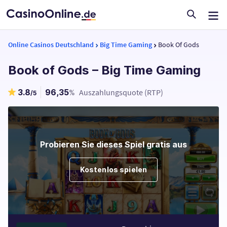
Online Casinos Deutschland
Big Time Gaming
Book Of Gods
Book of Gods – Big Time Gaming
3.8
96,35
Auszahlungsquote (RTP)
%
/5
Probieren Sie dieses Spiel gratis aus
Kostenlos spielen