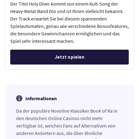
Der Titel Holy Diver kommt von einem Kult-Song der
Heavy-Metal-Band Dio und ist Ihnen vielleicht bekannt.
Der Track erwartet Sie bei diesem spannenden
Spielautomaten, genau wie verschiedene Bonusfeatures,
die besondere Gewinnchancen ermöglichen und das
Spiel sehr interessant machen.
Jetzt spielen
Informationen
Da der populäre Novoline Klassiker Book of Ra in
den deutschen Online Casinos nicht mehr
verfügbar ist, weichen Fans auf Alternativen von
anderen Anbietern aus, die über ähnliche