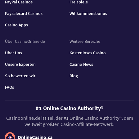
PayPal Casinos
Freispiele
Paysafecard Casinos
Willkommensbonus
Casino Apps
Über CasinoOnline.de
Weitere Bereiche
Über Uns
Kostenloses Casino
Unsere Experten
Casino News
So bewerten wir
Blog
FAQs
#1 Online Casino Authority®
Casinoonline.de ist Teil der #1 Online Casino Authority®, dem
weltweit größten Casino-Affiliate-Netzwerk.
OnlineCasino.ca