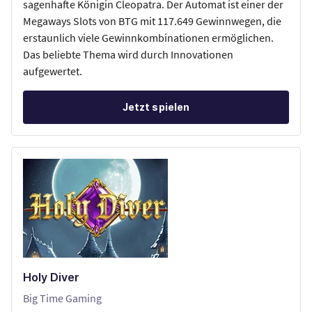
sagenhafte Königin Cleopatra. Der Automat ist einer der
Megaways Slots von BTG mit 117.649 Gewinnwegen, die
erstaunlich viele Gewinnkombinationen ermöglichen.
Das beliebte Thema wird durch Innovationen
aufgewertet.
Jetzt spielen
Holy Diver
Big Time Gaming