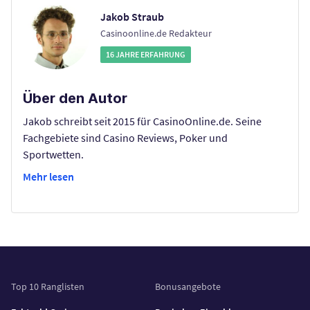
Jakob Straub
Casinoonline.de Redakteur
16 JAHRE ERFAHRUNG
Über den Autor
Jakob schreibt seit 2015 für CasinoOnline.de. Seine
Fachgebiete sind Casino Reviews, Poker und
Sportwetten.
Mehr lesen
Top 10 Ranglisten
Bonusangebote