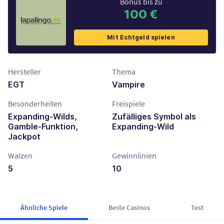
Bonus bis zu
100 €
Mit Echtgeld spielen
Hersteller
Thema
EGT
Vampire
Besonderheiten
Freispiele
Expanding-Wilds,
Zufälliges Symbol als
Gamble-Funktion,
Expanding-Wild
Jackpot
Walzen
Gewinnlinien
5
10
Ähnliche Spiele
Beste Casinos
Test