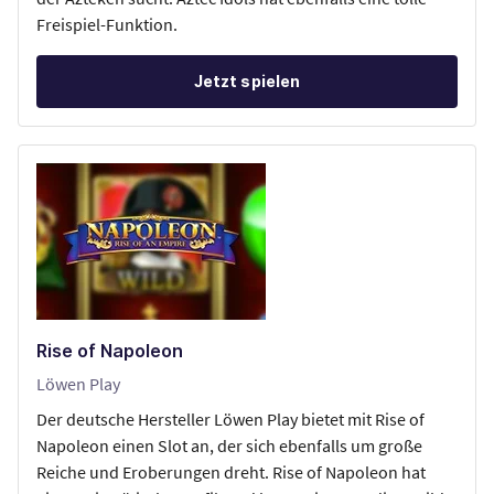
Freispiel-Funktion.
Jetzt spielen
Rise of Napoleon
Löwen Play
Der deutsche Hersteller Löwen Play bietet mit Rise of
Napoleon einen Slot an, der sich ebenfalls um große
Reiche und Eroberungen dreht. Rise of Napoleon hat