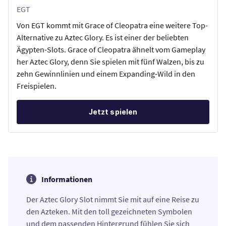
EGT
Von EGT kommt mit Grace of Cleopatra eine weitere Top-
Alternative zu Aztec Glory. Es ist einer der beliebten
Ägypten-Slots. Grace of Cleopatra ähnelt vom Gameplay
her Aztec Glory, denn Sie spielen mit fünf Walzen, bis zu
zehn Gewinnlinien und einem Expanding-Wild in den
Freispielen.
Jetzt spielen
Informationen
Der Aztec Glory Slot nimmt Sie mit auf eine Reise zu
den Azteken. Mit den toll gezeichneten Symbolen
und dem passenden Hintergrund fühlen Sie sich