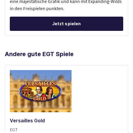
eine majestätische Grafik und kann mit Expanding-Wilds
in den Freispielen punkten.
Jetzt spielen
Andere gute EGT Spiele
Versailles Gold
EGT