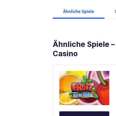
Ähnliche Spiele
Ähnliche Spiele –
Casino