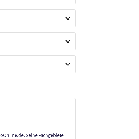
inoOnline.de. Seine Fachgebiete