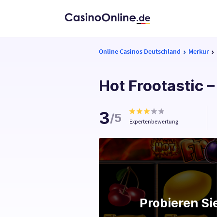
Online Casinos Deutschland
Merkur
Hot Frootastic 
3
/5
Expertenbewertung
Probieren Sie