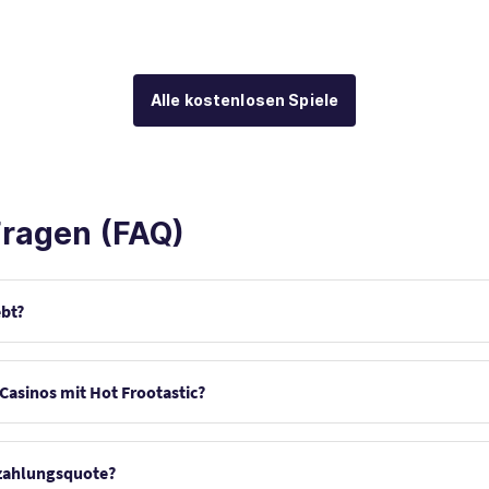
Alle kostenlosen Spiele
Fragen (FAQ)
ebt?
Casinos mit Hot Frootastic?
szahlungsquote?