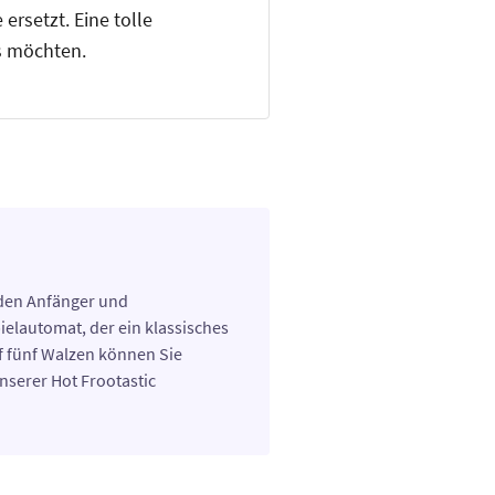
rsetzt. Eine tolle
es möchten.
inden Anfänger und
ielautomat, der ein klassisches
 fünf Walzen können Sie
unserer Hot Frootastic