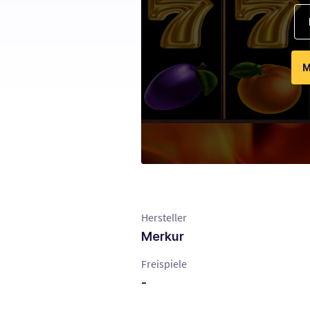
M
Hersteller
Merkur
Freispiele
-