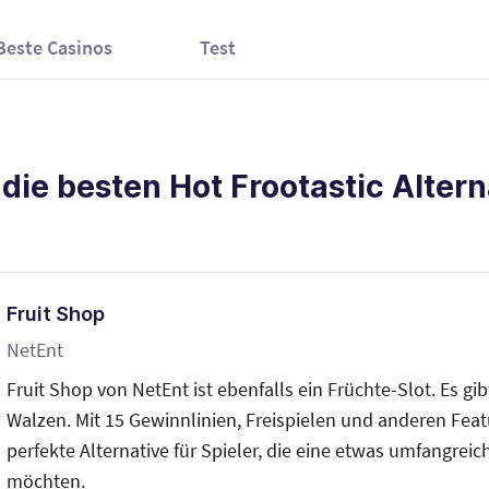
Beste Casinos
Test
 die besten Hot Frootastic Alter
Fruit Shop
NetEnt
Fruit Shop von NetEnt ist ebenfalls ein Früchte-Slot. Es gib
Walzen. Mit 15 Gewinnlinien, Freispielen und anderen Featu
perfekte Alternative für Spieler, die eine etwas umfangreic
möchten.