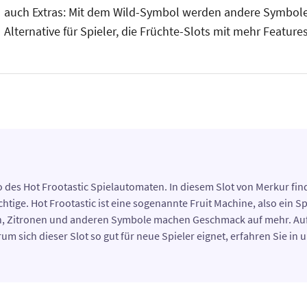
auch Extras: Mit dem Wild-Symbol werden andere Symbole e
Alternative für Spieler, die Früchte-Slots mit mehr Featur
tto des Hot Frootastic Spielautomaten. In diesem Slot von Merkur f
tige. Hot Frootastic ist eine sogenannte Fruit Machine, also ein Sp
en, Zitronen und anderen Symbole machen Geschmack auf mehr. Auf
m sich dieser Slot so gut für neue Spieler eignet, erfahren Sie in 