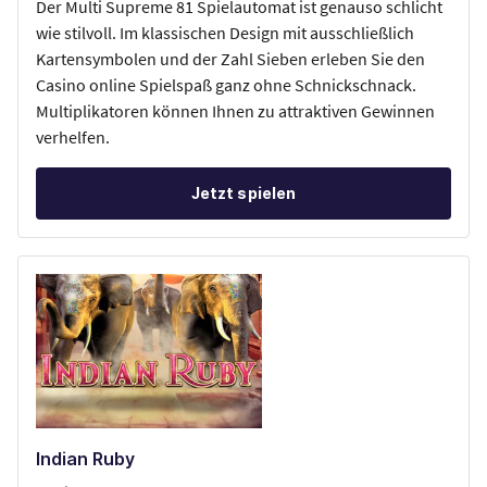
Der Multi Supreme 81 Spielautomat ist genauso schlicht
wie stilvoll. Im klassischen Design mit ausschließlich
Kartensymbolen und der Zahl Sieben erleben Sie den
Casino online Spielspaß ganz ohne Schnickschnack.
Multiplikatoren können Ihnen zu attraktiven Gewinnen
verhelfen.
Jetzt spielen
Indian Ruby