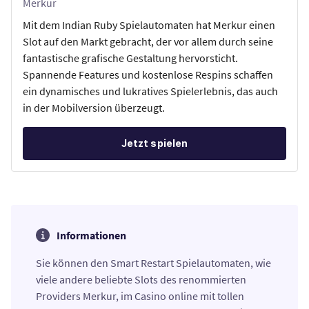
Merkur
Mit dem Indian Ruby Spielautomaten hat Merkur einen
Slot auf den Markt gebracht, der vor allem durch seine
fantastische grafische Gestaltung hervorsticht.
Spannende Features und kostenlose Respins schaffen
ein dynamisches und lukratives Spielerlebnis, das auch
in der Mobilversion überzeugt.
Jetzt spielen
Informationen
Sie können den Smart Restart Spielautomaten, wie
viele andere beliebte Slots des renommierten
Providers Merkur, im Casino online mit tollen