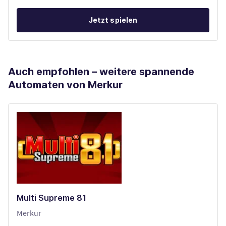
Jetzt spielen
Auch empfohlen – weitere spannende
Automaten von Merkur
Multi Supreme 81
Merkur