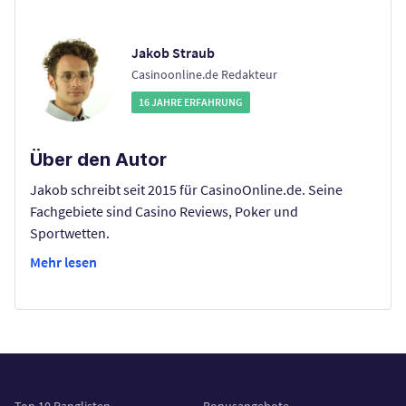
Jakob Straub
Casinoonline.de Redakteur
16 JAHRE ERFAHRUNG
Über den Autor
Jakob schreibt seit 2015 für CasinoOnline.de. Seine
Fachgebiete sind Casino Reviews, Poker und
Sportwetten.
Mehr lesen