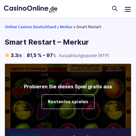
Online Casinos Deutschland
Merkur
Smart Restart
Smart Restart – Merkur
3.3
81,5 % – 97
Auszahlungsquote (RTP)
%
/5
Probieren Sie dieses Spiel gratis aus
Kostenlos spielen