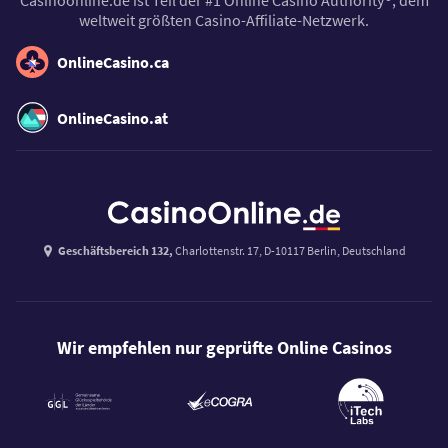
Casinoonline.de ist Teil der #1 Online Casino Authority®, dem
weltweit größten Casino-Affiliate-Netzwerk.
OnlineCasino.ca
OnlineCasino.at
Geschäftsbereich 132,
Charlottenstr. 17, D-10117 Berlin, Deutschland
Wir empfehlen nur geprüfte Online Casinos