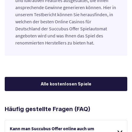
und lukrativen Features ausgestattet, die Ihnen
ansprechende Gewinne generieren können. Hier in
unserem Testbericht können Sie herausfinden, in
welchen der besten Online Casinos für
Deutschland der Succubus Offer Spielautomat
angeboten wird und was Ihnen das Spiel des
renommierten Herstellers zu bieten hat.
Alle kostenlosen Spiele
Häufig gestellte Fragen (FAQ)
Kann man Succubus Offer online auch um