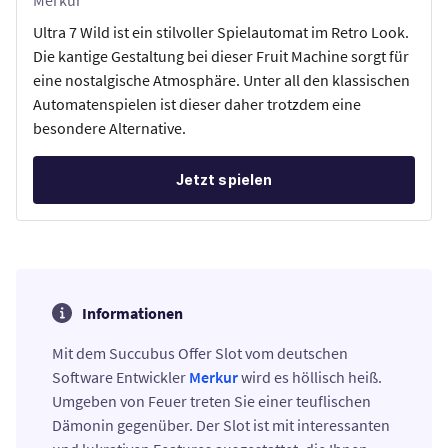
Merkur
Ultra 7 Wild ist ein stilvoller Spielautomat im Retro Look.
Die kantige Gestaltung bei dieser Fruit Machine sorgt für
eine nostalgische Atmosphäre. Unter all den klassischen
Automatenspielen ist dieser daher trotzdem eine
besondere Alternative.
Jetzt spielen
Informationen
Mit dem Succubus Offer Slot vom deutschen
Software Entwickler
Merkur
wird es höllisch heiß.
Umgeben von Feuer treten Sie einer teuflischen
Dämonin gegenüber. Der Slot ist mit interessanten