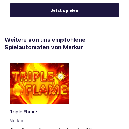
Jetzt spielen
Weitere von uns empfohlene
Spielautomaten von Merkur
Triple Flame
Merkur