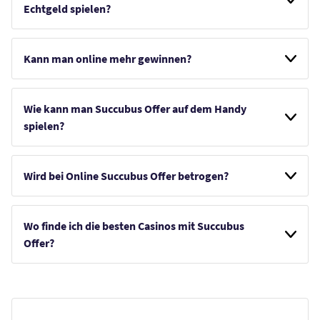
Echtgeld spielen?
Kann man online mehr gewinnen?
Wie kann man Succubus Offer auf dem Handy
spielen?
Wird bei Online Succubus Offer betrogen?
Wo finde ich die besten Casinos mit Succubus
Offer?