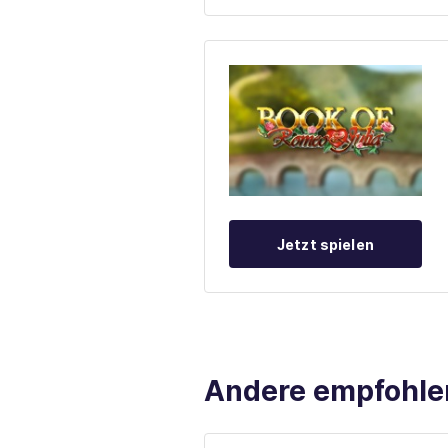
Jetzt spielen
Andere empfohle