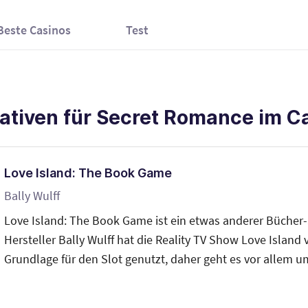
Beste Casinos
Test
nativen für Secret Romance im Ca
Love Island: The Book Game
Bally Wulff
Love Island: The Book Game ist ein etwas anderer Bücher
Hersteller Bally Wulff hat die Reality TV Show Love Island
Grundlage für den Slot genutzt, daher geht es vor allem 