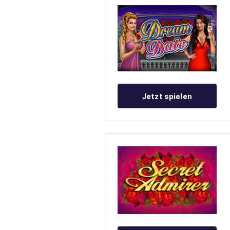
Jetzt spielen