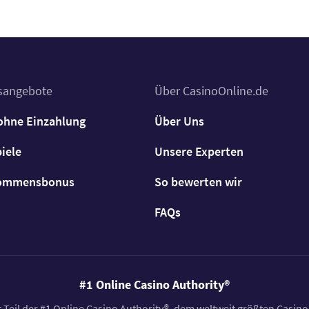
sangebote
Über CasinoOnline.de
ohne Einzahlung
Über Uns
piele
Unsere Experten
kommensbonus
So bewerten wir
FAQs
#1 Online Casino Authority®
t Teil der #1 Online Casino Authority®, dem weltweit größten Casino-