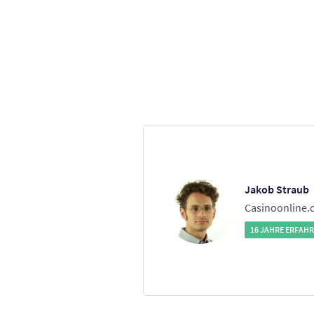
Jakob Straub
Casinoonline.
16 JAHRE ERFAH