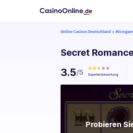
Online Casinos Deutschland
Microgam
Secret Romance
3.5
/5
Expertenbewertung
Probieren Sie