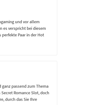
rogaming und vor allem
es verspricht bei diesem
perfekte Paar in der Hot
und ganz passend zum Thema
m Secret Romance Slot, doch
e, durch das Sie Ihre