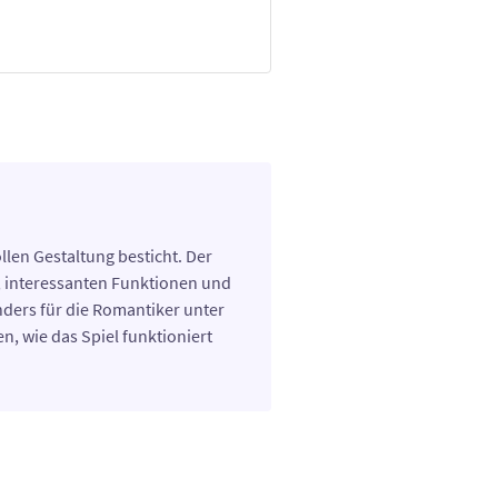
len Gestaltung besticht. Der
k, interessanten Funktionen und
ders für die Romantiker unter
, wie das Spiel funktioniert