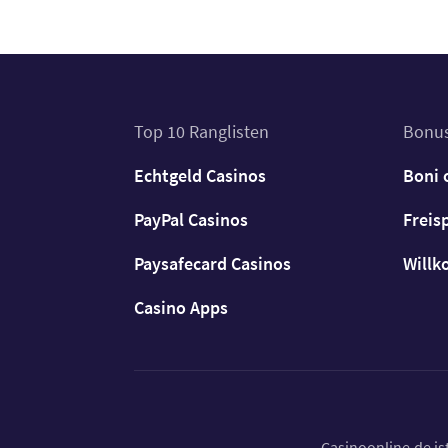
Top 10 Ranglisten
Bonu
Echtgeld Casinos
Boni 
PayPal Casinos
Freis
Paysafecard Casinos
Will
Casino Apps
Casinoonline.de is