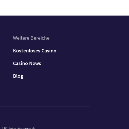
Weitere Bereiche
Kostenloses Casino
Casino News
Blog
Affiliate-Netzwerk.