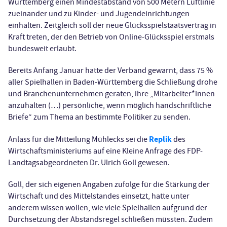
Württemberg einen Mindestabstand von 500 Metern Luftlinie
zueinander und zu Kinder- und Jugendeinrichtungen
einhalten. Zeitgleich soll der neue Glücksspielstaatsvertrag in
Kraft treten, der den Betrieb von Online-Glücksspiel erstmals
bundesweit erlaubt.
Bereits Anfang Januar hatte der Verband gewarnt, dass 75 %
aller Spielhallen in Baden-Württemberg die Schließung drohe
und Branchenunternehmen geraten, ihre „Mitarbeiter*innen
anzuhalten (…) persönliche, wenn möglich handschriftliche
Briefe“ zum Thema an bestimmte Politiker zu senden.
Replik
Anlass für die Mitteilung Mühlecks sei die
des
Wirtschaftsministeriums auf eine Kleine Anfrage des FDP-
Landtagsabgeordneten Dr. Ulrich Goll gewesen.
Goll, der sich eigenen Angaben zufolge für die Stärkung der
Wirtschaft und des Mittelstandes einsetzt, hatte unter
anderem wissen wollen, wie viele Spielhallen aufgrund der
Durchsetzung der Abstandsregel schließen müssten. Zudem