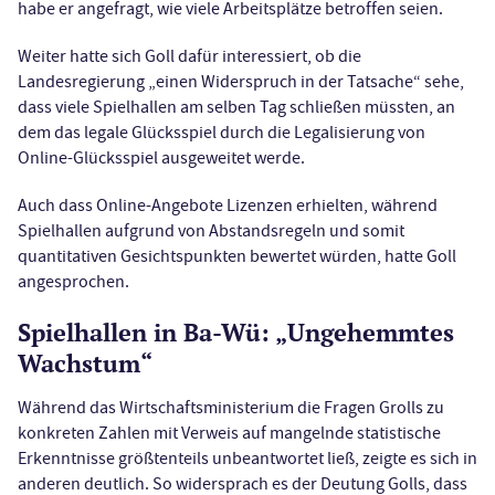
habe er angefragt, wie viele Arbeitsplätze betroffen seien.
Weiter hatte sich Goll dafür interessiert, ob die
Landesregierung „einen Widerspruch in der Tatsache“ sehe,
dass viele Spielhallen am selben Tag schließen müssten, an
dem das legale Glücksspiel durch die Legalisierung von
Online-Glücksspiel ausgeweitet werde.
Auch dass Online-Angebote Lizenzen erhielten, während
Spielhallen aufgrund von Abstandsregeln und somit
quantitativen Gesichtspunkten bewertet würden, hatte Goll
angesprochen.
Spielhallen in Ba-Wü: „Ungehemmtes
Wachstum“
Während das Wirtschaftsministerium die Fragen Grolls zu
konkreten Zahlen mit Verweis auf mangelnde statistische
Erkenntnisse größtenteils unbeantwortet ließ, zeigte es sich in
anderen deutlich. So widersprach es der Deutung Golls, dass