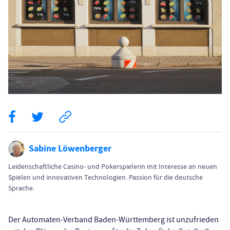
Sabine Löwenberger
Leidenschaftliche Casino- und Pokerspielerin mit Interesse an neuen
Spielen und innovativen Technologien. Passion für die deutsche
Sprache.
Der Automaten-Verband Baden-Württemberg ist unzufrieden