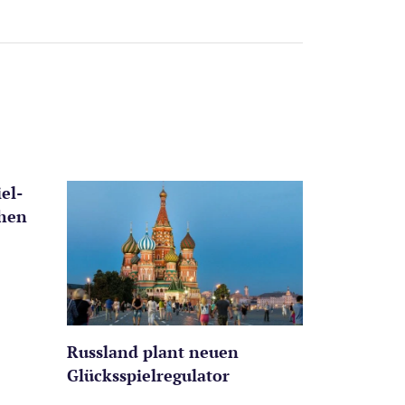
el-
chen
Russland plant neuen
Glücksspiel­regulator