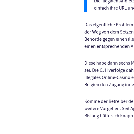
Die illegalen Anbie
einfach ihre URL und
Das eigentliche Problem 
der Weg von dem Setzen a
Behörde gegen einen ille
einen entsprechenden Ant
Diese habe dann sechs Mo
sei. Die CJH verfolge dah
illegales Online-Casino e
Belgien den Zugang inne
Komme der Betreiber der
weitere Vorgehen. Seit A
Bislang hätte sich knapp