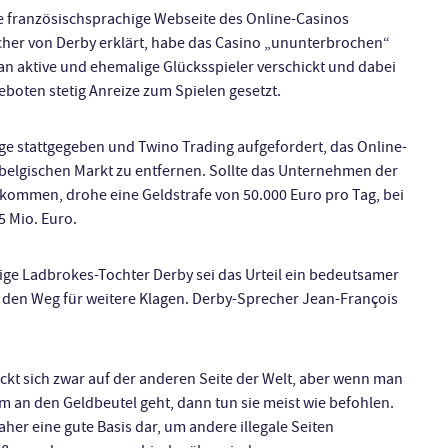
 französischsprachige Webseite des Online-Casinos
her von Derby erklärt, habe das Casino „ununterbrochen“
n aktive und ehemalige Glücksspieler verschickt und dabei
boten stetig Anreize zum Spielen gesetzt.
ge stattgegeben und Twino Trading aufgefordert, das Online-
belgischen Markt zu entfernen. Sollte das Unternehmen der
kommen, drohe eine Geldstrafe von 50.000 Euro pro Tag, bei
5 Mio. Euro.
sige Ladbrokes-Tochter Derby sei das Urteil ein bedeutsamer
s den Weg für weitere Klagen. Derby-Sprecher Jean-François
eckt sich zwar auf der anderen Seite der Welt, aber wenn man
m an den Geldbeutel geht, dann tun sie meist wie befohlen.
 daher eine gute Basis dar, um andere illegale Seiten