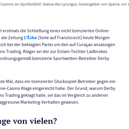
e-Casinos an (Symbolbild: Statue des Lycurgus, Gesetzgeber von Sparta, vor
t erstmals die Schließung eines nicht lizenzierten Online-
L’Écho
 die Zeitung
[Seite auf Französisch] heute Morgen
 sich bei der beklagten Partei um den auf Curaçao ansässigen
no Trading. Kläger sei der zur Entain-Tochter Ladbrokes
 ordnungsgemäß lizenzierte Sportwetten-Betreiber Derby
rste Mal, dass ein lizenzierter Glücksspiel-Betreiber gegen ein
line-Casino Klage eingereicht habe. Der Grund, warum Derby
o Trading geklagt habe, sei das im Vergleich zu anderen
 aggressive Marketing-Verhalten gewesen.
age von vielen?