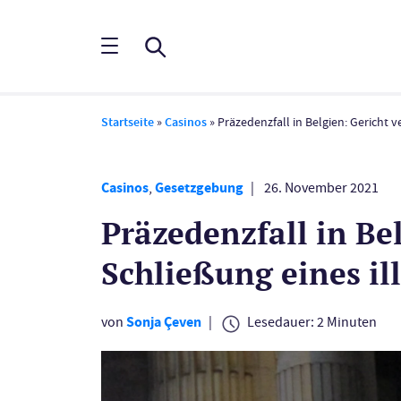
Startseite
»
Casinos
»
Präzedenzfall in Belgien: Gericht 
Casinos
Gesetzgebung
,
|
26. November 2021
Präzedenzfall in Be
Schließung eines il
Sonja Çeven
von
|
Lesedauer:
2
Minuten