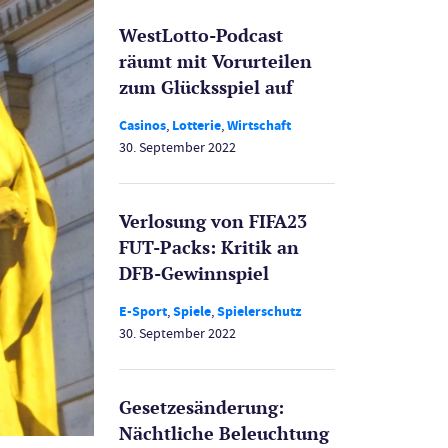
WestLotto-Podcast
räumt mit Vorurteilen
zum Glücksspiel auf
Casinos
,
Lotterie
,
Wirtschaft
30. September 2022
Verlosung von FIFA23
FUT-Packs: Kritik an
DFB-Gewinn­spiel
E-Sport
,
Spiele
,
Spielerschutz
30. September 2022
Gesetzes­änderung:
Nächtliche Beleuch­tung