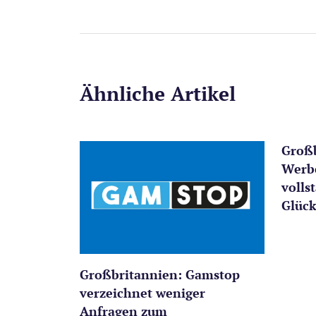
Ähnliche Artikel
Großb
Werbe
volls
Glück
Großbritannien: Gamstop
verzeichnet weniger
Anfragen zum