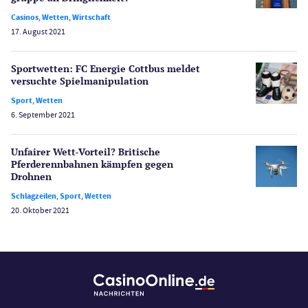
Spiele
Casinos
,
Wetten
,
Wirtschaft
Spielautomaten
17. August 2021
Spielerschutz
Casino Testberichte
Sportwetten: FC Energie Cottbus meldet
versuchte Spiel­manipulation
Sport
Sport
,
Wetten
Bonus Ohne Einzahlung
6. September 2021
Wetten
Slot Freispiele
Unfairer Wett-Vorteil? Britische
Pferderenn­bahnen kämpfen gegen
Wirtschaft
Drohnen
Schlagzeilen
,
Sport
,
Wetten
20. Oktober 2021