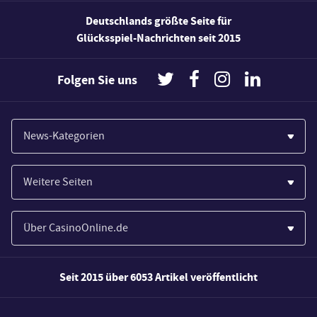
Deutschlands größte Seite für
Glücksspiel-Nachrichten seit 2015
Folgen Sie uns
News-Kategorien
Casinos
Weitere Seiten
Wirtschaft
Paypal Casinos
Spiele
Über CasinoOnline.de
Novoline Casinos
Poker
Über Uns
Merkur Casinos
Seit 2015 über 6053 Artikel veröffentlicht
Sport
Unsere Experten
Spielautomaten
Gesetzgebung