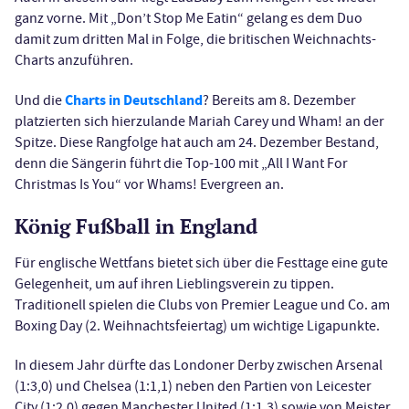
ganz vorne. Mit „Don’t Stop Me Eatin“ gelang es dem Duo
damit zum dritten Mal in Folge, die britischen Weichnachts-
Charts anzuführen.
Charts in Deutschland
Und die
? Bereits am 8. Dezember
platzierten sich hierzulande Mariah Carey und Wham! an der
Spitze. Diese Rangfolge hat auch am 24. Dezember Bestand,
denn die Sängerin führt die Top-100 mit „All I Want For
Christmas Is You“ vor Whams! Evergreen an.
König Fußball in England
Für englische Wettfans bietet sich über die Festtage eine gute
Gelegenheit, um auf ihren Lieblingsverein zu tippen.
Traditionell spielen die Clubs von Premier League und Co. am
Boxing Day (2. Weihnachtsfeiertag) um wichtige Ligapunkte.
In diesem Jahr dürfte das Londoner Derby zwischen Arsenal
(1:3,0) und Chelsea (1:1,1) neben den Partien von Leicester
City (1:2,0) gegen Manchester United (1:1,3) sowie von Meister