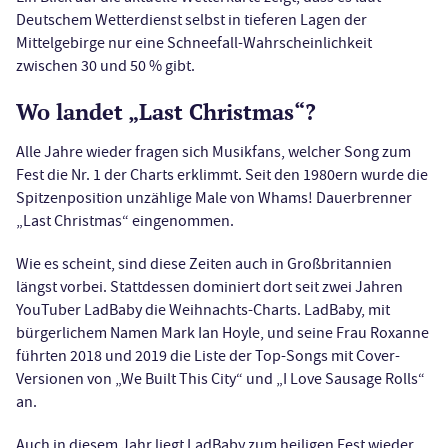
Deutschem Wetterdienst selbst in tieferen Lagen der
Mittelgebirge nur eine Schneefall-Wahrscheinlichkeit
zwischen 30 und 50 % gibt.
Wo landet „Last Christmas“?
Alle Jahre wieder fragen sich Musikfans, welcher Song zum
Fest die Nr. 1 der Charts erklimmt. Seit den 1980ern wurde die
Spitzenposition unzählige Male von Whams! Dauerbrenner
„Last Christmas“ eingenommen.
Wie es scheint, sind diese Zeiten auch in Großbritannien
längst vorbei. Stattdessen dominiert dort seit zwei Jahren
YouTuber LadBaby die Weihnachts-Charts. LadBaby, mit
bürgerlichem Namen Mark Ian Hoyle, und seine Frau Roxanne
führten 2018 und 2019 die Liste der Top-Songs mit Cover-
Versionen von „We Built This City“ und „I Love Sausage Rolls“
an.
Auch in diesem Jahr liegt LadBaby zum heiligen Fest wieder