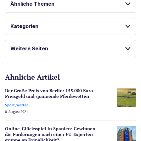
Ähnliche Themen
SPORTWETTEN
BESTE ONLINE CASINOS
Kategorien
SPIELAUTOMATEN ONLINE SPIELEN
Casinos
ONLINE SPORTWETTEN
Weitere Seiten
E-Sport
CasinoOnline.de
Ähnliche Artikel
Gesetzgebung
Echtgeld
Der Große Preis von Berlin: 155.000 Euro
Lotterie
Preisgeld und spannende Pferdewetten
PayPal Casinos
Sport
,
Wetten
8. August 2021
Poker
Novoline Casinos
Online-Glücksspiel in Spanien: Gewinnen
Schlagzeilen
die Forderungen nach einer EU-Experten­
Merkur Casinos
gruppe an Dringlichkeit?