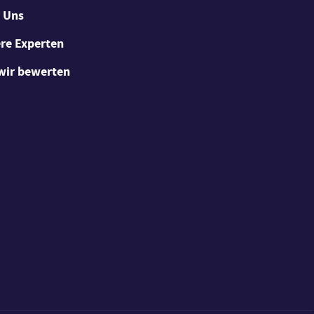
 Uns
re Experten
wir bewerten
s