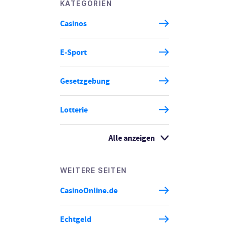
KATEGORIEN
Casinos
E-Sport
Gesetzgebung
Lotterie
Alle anzeigen
Poker
Schlagzeilen
WEITERE SEITEN
CasinoOnline.de
Spiele
Echtgeld
Spielerschutz