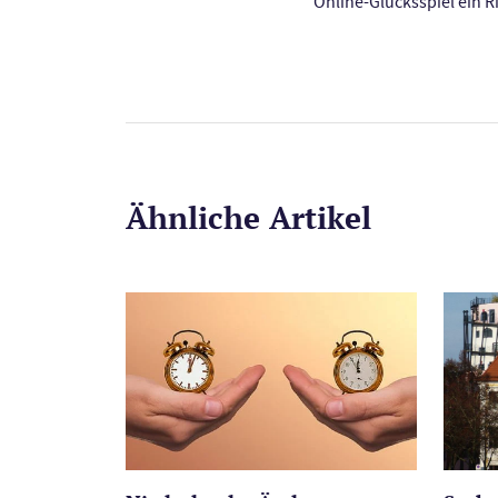
Online-Glücksspiel ein 
Ähnliche Artikel