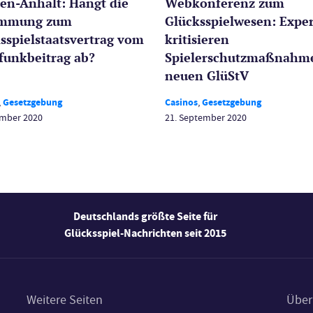
en-Anhalt: Hängt die
Webkonferenz zum
immung zum
Glücksspielwesen: Expe
sspiel­staatsvertrag vom
kritisieren
unkbeitrag ab?
Spielerschutzmaßnahm
neuen GlüStV
,
Gesetzgebung
Casinos
,
Gesetzgebung
ember 2020
21. September 2020
Deutschlands größte Seite für
Glücksspiel-Nachrichten seit 2015
Weitere Seiten
Über