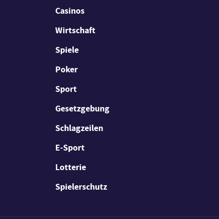
Casinos
Wirtschaft
Spiele
Poker
Sport
Gesetzgebung
Schlagzeilen
E-Sport
Lotterie
Spielerschutz