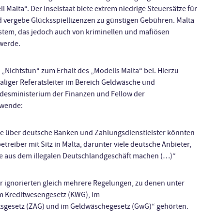
 Malta“. Der Inselstaat biete extrem niedrige Steuersätze für
d vergebe Glücksspiellizenzen zu günstigen Gebühren. Malta
ystem, das jedoch auch von kriminellen und mafiösen
werde.
r „Nichtstun“ zum Erhalt des „Modells Malta“ bei. Hierzu
aliger Referatsleiter im Bereich Geldwäsche und
desministerium der Finanzen und Fellow der
wende:
se über deutsche Banken und Zahlungsdienstleister könnten
treiber mit Sitz in Malta, darunter viele deutsche Anbieter,
ite aus dem illegalen Deutschlandgeschäft machen (…)“
er ignorierten gleich mehrere Regelungen, zu denen unter
m Kreditwesengesetz (KWG), im
sgesetz (ZAG) und im Geldwäschegesetz (GwG)“ gehörten.