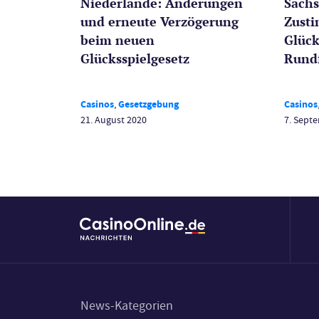
Niederlande: Änderungen
Sachs
und erneute Verzögerung
Zust
beim neuen
Glück
Glücksspielgesetz
Rundf
Casinos
,
Gesetzgebung
Casinos
21. August 2020
7. Sept
News-Kategorien