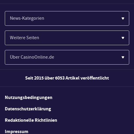
News-Kategorien
Casinos
Weitere Seiten
Wirtschaft
Paypal Casinos
Spiele
Über CasinoOnline.de
Novoline Casinos
Poker
Über Uns
Merkur Casinos
Seit 2015 über 6053 Artikel veröffentlicht
Sport
Unsere Experten
Spielautomaten
Gesetzgebung
Wie wir bewerten
Nutzungsbedingungen
Casino Testberichte
Schlagzeilen
FAQs
Datenschutzerklärung
Casino Bonus Angebote
E-Sport
Redaktionelle Richtlinien
Kostenlose Spiele
Lotterie
Impressum