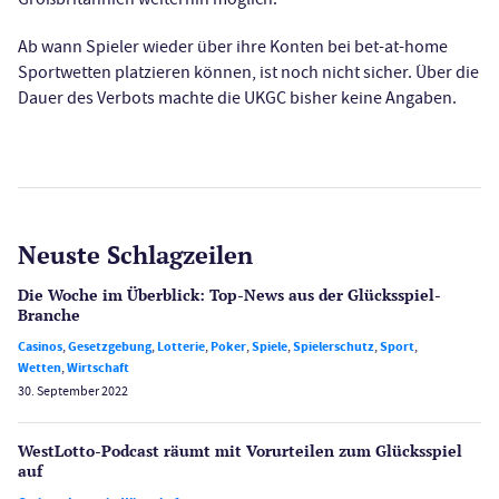
Ab wann Spieler wieder über ihre Konten bei bet-at-home
Sportwetten platzieren können, ist noch nicht sicher. Über die
Dauer des Verbots machte die UKGC bisher keine Angaben.
Neuste Schlagzeilen
Die Woche im Überblick: Top-News aus der Glücksspiel-
Branche
Casinos
,
Gesetzgebung
,
Lotterie
,
Poker
,
Spiele
,
Spielerschutz
,
Sport
,
Wetten
,
Wirtschaft
30. September 2022
WestLotto-Podcast räumt mit Vorurteilen zum Glücksspiel
auf