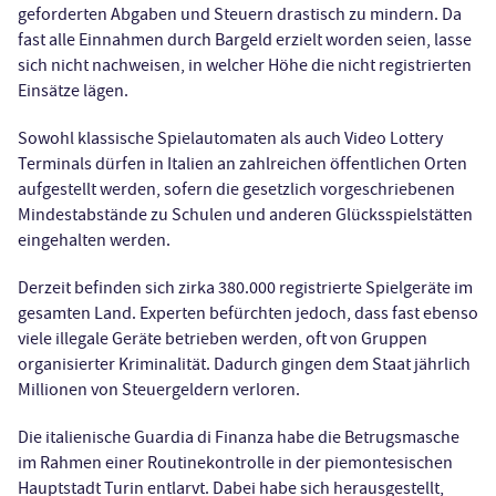
geforderten Abgaben und Steuern drastisch zu mindern. Da
fast alle Einnahmen durch Bargeld erzielt worden seien, lasse
sich nicht nachweisen, in welcher Höhe die nicht registrierten
Einsätze lägen.
Sowohl klassische Spielautomaten als auch Video Lottery
Terminals dürfen in Italien an zahlreichen öffentlichen Orten
aufgestellt werden, sofern die gesetzlich vorgeschriebenen
Mindestabstände zu Schulen und anderen Glücksspielstätten
eingehalten werden.
Derzeit befinden sich zirka 380.000 registrierte Spielgeräte im
gesamten Land. Experten befürchten jedoch, dass fast ebenso
viele illegale Geräte betrieben werden, oft von Gruppen
organisierter Kriminalität. Dadurch gingen dem Staat jährlich
Millionen von Steuergeldern verloren.
Die italienische Guardia di Finanza habe die Betrugsmasche
im Rahmen einer Routinekontrolle in der piemontesischen
Hauptstadt Turin entlarvt. Dabei habe sich herausgestellt,