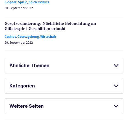
E-Sport
,
Spiele
,
Spielerschutz
30. September 2022
Gesetzes­änderung: Nächtliche Beleuch­tung an
Glücksspiel-Geschäften erlaubt
Casinos
,
Gesetzgebung
,
Wirtschaft
29. September 2022
Ähnliche Themen
SPIELAUTOMATEN
GLÜCKSSPIEL ONLINE
Kategorien
SPIELAUTOMATEN ONLINE SPIELEN
Casinos
ONLINE SPIELOTHEKEN
Weitere Seiten
KOSTENLOSE SPIELE
E-Sport
CasinoOnline.de
FREISPIELE OHNE EINZAHLUNG