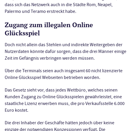
dass sich das Netzwerk auch in die Städte Rom, Neapel,
Palermo und Teramo erstreckt habe.
Zugang zum illegalen Online
Glücksspiel
Doch nicht allein das Stehlen und indirekte Weitergeben der
Nutzerdaten könnte dafür sorgen, dass die drei Männer einige
Zeit im Gefängnis verbringen werden müssen.
Über die Terminals seien auch insgesamt 60 nicht lizenzierte
Online Glücksspiel Webseiten betrieben worden.
Das Gesetz sieht vor, dass jedes Wettbüro, welches seinen
Kunden Zugang zu Online Glücksspielen gewährleistet, eine
staatliche Lizenz erwerben muss, die pro Verkaufsstelle 6.000
Euro kostet.
Die drei Inhaber der Geschäfte hätten jedoch über keine
einzige der notwendigen Konzessionen verfügt. Die