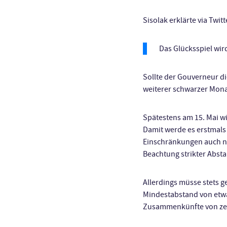
Sisolak erklärte via Twitt
Das Glücksspiel wir
Sollte der Gouverneur di
weiterer schwarzer Mona
Spätestens am 15. Mai wi
Damit werde es erstmals
Einschränkungen auch nic
Beachtung strikter Abst
Allerdings müsse stets g
Mindestabstand von etwa
Zusammenkünfte von zeh