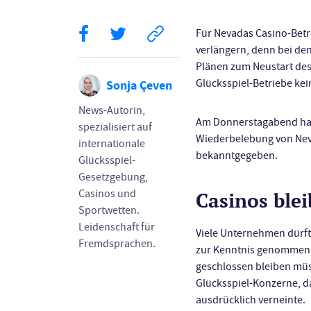
Für Nevadas Casino-Betr
verlängern, denn bei de
Plänen zum Neustart des
Glücksspiel-Betriebe kei
Sonja Çeven
News-Autorin,
Am Donnerstagabend hat
spezialisiert auf
Wiederbelebung von Nev
internationale
bekanntgegeben.
Glücksspiel-
Gesetzgebung,
Casinos und
Casinos ble
Sportwetten.
Leidenschaft für
Viele Unternehmen dürft
Fremdsprachen.
zur Kenntnis genommen h
geschlossen bleiben müss
Glücksspiel-Konzerne, d
ausdrücklich verneinte.