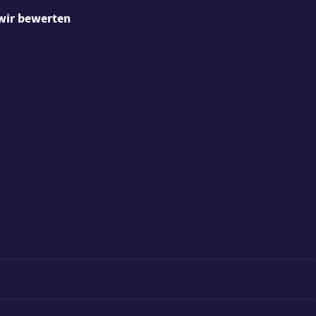
wir bewerten
s