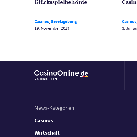
Glücksspiel­behörde
Casin
Casinos
,
Gesetzgebung
Casinos
19. November 2019
3. Janua
News-Kategorien
Casinos
Wirtschaft