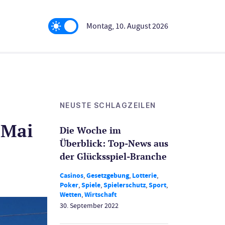
Montag, 10. August 2026
NEUSTE SCHLAGZEILEN
 Mai
Die Woche im
Überblick: Top-News aus
der Glücksspiel-Branche
Casinos
,
Gesetzgebung
,
Lotterie
,
Poker
,
Spiele
,
Spielerschutz
,
Sport
,
Wetten
,
Wirtschaft
30. September 2022