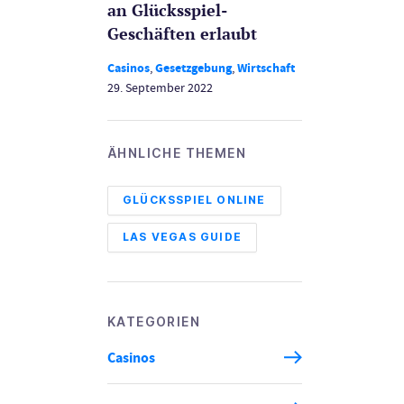
an Glücksspiel-
Geschäften erlaubt
Casinos
,
Gesetzgebung
,
Wirtschaft
29. September 2022
ÄHNLICHE THEMEN
GLÜCKSSPIEL ONLINE
LAS VEGAS GUIDE
KATEGORIEN
Casinos