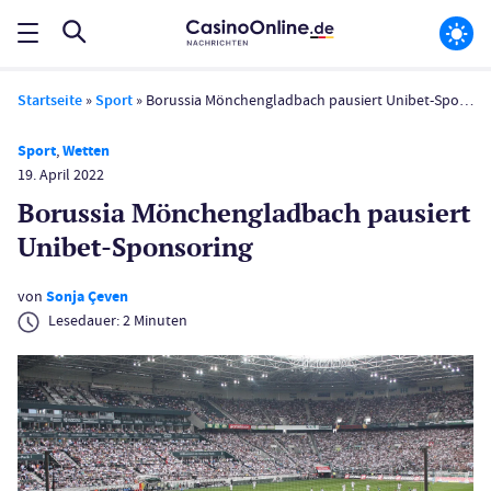
Startseite
»
Sport
»
Borussia Mönchen­gladbach pausiert Unibet-Sponsoring
Sport
,
Wetten
19. April 2022
Borussia Mönchen­gladbach pausiert
Unibet-Sponsoring
von
Sonja Çeven
Lesedauer:
2
Minuten