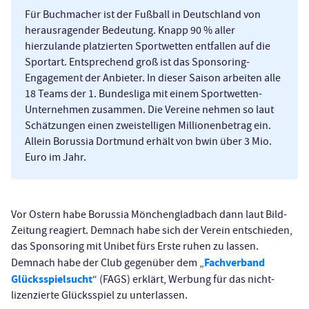
Für Buchmacher ist der Fußball in Deutschland von
herausragender Bedeutung. Knapp 90 % aller
hierzulande platzierten Sportwetten entfallen auf die
Sportart. Entsprechend groß ist das Sponsoring-
Engagement der Anbieter. In dieser Saison arbeiten alle
18 Teams der 1. Bundesliga mit einem Sportwetten-
Unternehmen zusammen. Die Vereine nehmen so laut
Schätzungen einen zweistelligen Millionenbetrag ein.
Allein Borussia Dortmund erhält von bwin über 3 Mio.
Euro im Jahr.
Vor Ostern habe Borussia Mönchengladbach dann laut Bild-
Zeitung reagiert. Demnach habe sich der Verein entschieden,
das Sponsoring mit Unibet fürs Erste ruhen zu lassen.
Fachverband
Demnach habe der Club gegenüber dem „
Glücksspielsucht
“ (FAGS) erklärt, Werbung für das nicht-
lizenzierte Glücksspiel zu unterlassen.