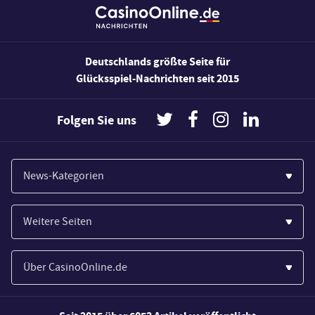
Deutschlands größte Seite für
Glücksspiel-Nachrichten seit 2015
Folgen Sie uns
News-Kategorien
Casinos
Weitere Seiten
Wirtschaft
Paypal Casinos
Spiele
Über CasinoOnline.de
Novoline Casinos
Poker
Über Uns
Merkur Casinos