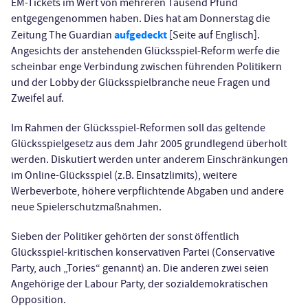
EM-Tickets im Wert von mehreren Tausend Pfund
entgegengenommen haben. Dies hat am Donnerstag die
aufgedeckt
Zeitung The Guardian
[Seite auf Englisch].
Angesichts der anstehenden Glücksspiel-Reform werfe die
scheinbar enge Verbindung zwischen führenden Politikern
und der Lobby der Glücksspielbranche neue Fragen und
Zweifel auf.
Im Rahmen der Glücksspiel-Reformen soll das geltende
Glücksspielgesetz aus dem Jahr 2005 grundlegend überholt
werden. Diskutiert werden unter anderem Einschränkungen
im Online-Glücksspiel (z.B. Einsatzlimits), weitere
Werbeverbote, höhere verpflichtende Abgaben und andere
neue Spielerschutzmaßnahmen.
Sieben der Politiker gehörten der sonst öffentlich
Glücksspiel-kritischen konservativen Partei (Conservative
Party, auch „Tories“ genannt) an. Die anderen zwei seien
Angehörige der Labour Party, der sozialdemokratischen
Opposition.