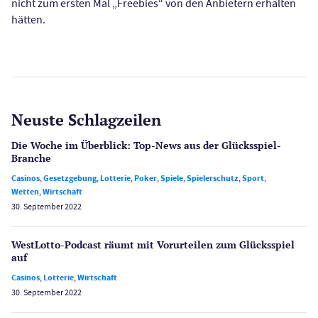
nicht zum ersten Mal „Freebies“ von den Anbietern erhalten
hätten.
Neuste Schlagzeilen
Die Woche im Überblick: Top-News aus der Glücksspiel-
Branche
Casinos
,
Gesetzgebung
,
Lotterie
,
Poker
,
Spiele
,
Spielerschutz
,
Sport
,
Wetten
,
Wirtschaft
30. September 2022
WestLotto-Podcast räumt mit Vorurteilen zum Glücksspiel
auf
Casinos
,
Lotterie
,
Wirtschaft
30. September 2022