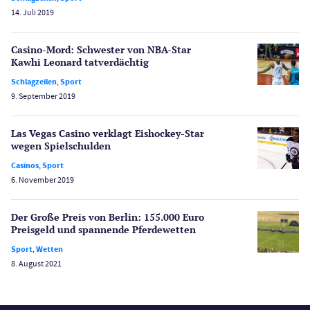
Poker
14. Juli 2019
Novoline Casinos
Schlagzeilen
Casino-Mord: Schwester von NBA-Star
Merkur Casinos
Kawhi Leonard tatverdächtig
Spiele
Schlagzeilen
,
Sport
Spielautomaten
9. September 2019
Spielerschutz
Casino Testberichte
Las Vegas Casino verklagt Eishockey-Star
wegen Spielschulden
Sport
Casinos
,
Sport
Bonus Ohne Einzahlung
6. November 2019
Wetten
Slot Freispiele
Der Große Preis von Berlin: 155.000 Euro
Preisgeld und spannende Pferdewetten
Wirtschaft
Sport
,
Wetten
8. August 2021