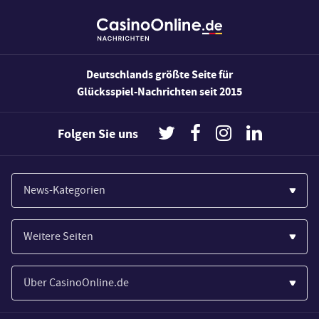
Deutschlands größte Seite für
Glücksspiel-Nachrichten seit 2015
Folgen Sie uns
News-Kategorien
Casinos
Weitere Seiten
Wirtschaft
Paypal Casinos
Spiele
Über CasinoOnline.de
Novoline Casinos
Poker
Über Uns