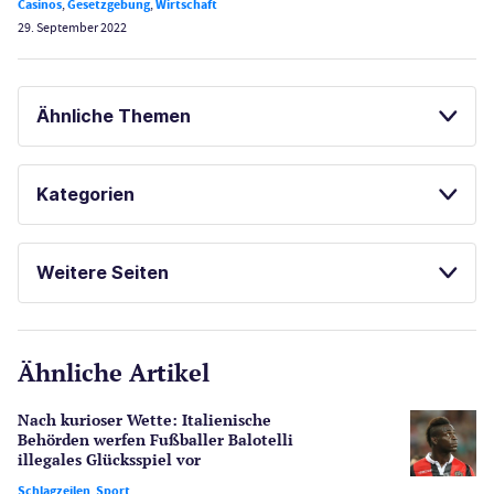
Casinos
,
Gesetzgebung
,
Wirtschaft
29. September 2022
Ähnliche Themen
SPORTWETTEN
Kategorien
Casinos
Weitere Seiten
E-Sport
CasinoOnline.de
Ähnliche Artikel
Gesetzgebung
Echtgeld
Nach kurioser Wette: Italienische
Lotterie
Behörden werfen Fußballer Balotelli
PayPal Casinos
illegales Glücksspiel vor
Schlagzeilen
,
Sport