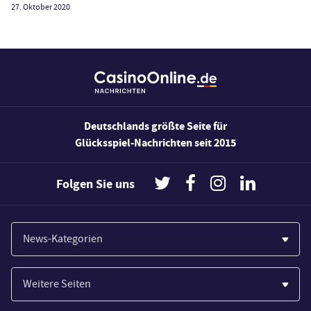
27. Oktober 2020
Deutschlands größte Seite für
Glücksspiel-Nachrichten seit 2015
Folgen Sie uns
News-Kategorien
Casinos
Weitere Seiten
Wirtschaft