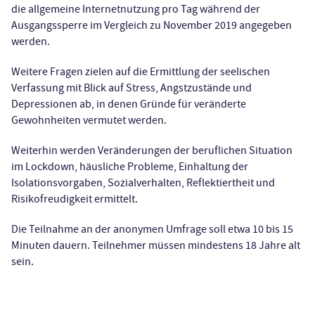
die allgemeine Internetnutzung pro Tag während der
Ausgangssperre im Vergleich zu November 2019 angegeben
werden.
Weitere Fragen zielen auf die Ermittlung der seelischen
Verfassung mit Blick auf Stress, Angstzustände und
Depressionen ab, in denen Gründe für veränderte
Gewohnheiten vermutet werden.
Weiterhin werden Veränderungen der beruflichen Situation
im Lockdown, häusliche Probleme, Einhaltung der
Isolationsvorgaben, Sozialverhalten, Reflektiertheit und
Risikofreudigkeit ermittelt.
Die Teilnahme an der anonymen Umfrage soll etwa 10 bis 15
Minuten dauern. Teilnehmer müssen mindestens 18 Jahre alt
sein.