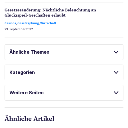
Gesetzes­änderung: Nächtliche Beleuch­tung an
Glücksspiel-Geschäften erlaubt
Casinos
,
Gesetzgebung
,
Wirtschaft
29. September 2022
Ähnliche Themen
GLÜCKSSPIEL ONLINE
Kategorien
Casinos
Weitere Seiten
E-Sport
CasinoOnline.de
Ähnliche Artikel
Gesetzgebung
Echtgeld