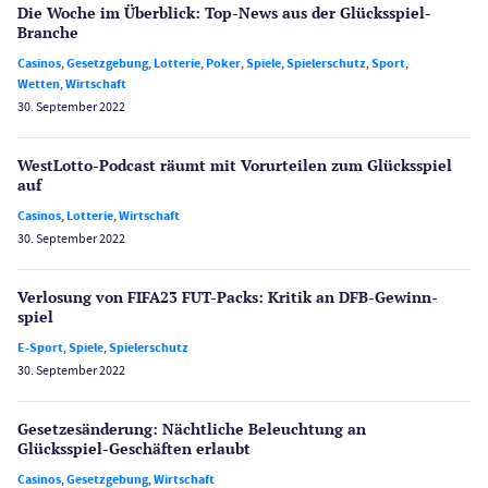
Die Woche im Überblick: Top-News aus der Glücksspiel-
Branche
Casinos
,
Gesetzgebung
,
Lotterie
,
Poker
,
Spiele
,
Spielerschutz
,
Sport
,
Wetten
,
Wirtschaft
30. September 2022
WestLotto-Podcast räumt mit Vorurteilen zum Glücksspiel
auf
Casinos
,
Lotterie
,
Wirtschaft
30. September 2022
Verlosung von FIFA23 FUT-Packs: Kritik an DFB-Gewinn­
spiel
E-Sport
,
Spiele
,
Spielerschutz
30. September 2022
Gesetzes­änderung: Nächtliche Beleuch­tung an
Glücksspiel-Geschäften erlaubt
Casinos
,
Gesetzgebung
,
Wirtschaft