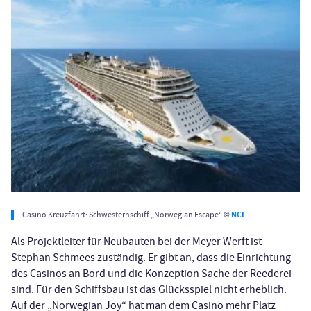
Casino Kreuzfahrt: Schwesternschiff „Norwegian Escape“ ©
NCL
Als Projektleiter für Neubauten bei der Meyer Werft ist
Stephan Schmees zuständig. Er gibt an, dass die Einrichtung
des Casinos an Bord und die Konzeption Sache der Reederei
sind. Für den Schiffsbau ist das Glücksspiel nicht erheblich.
Auf der „Norwegian Joy“ hat man dem Casino mehr Platz