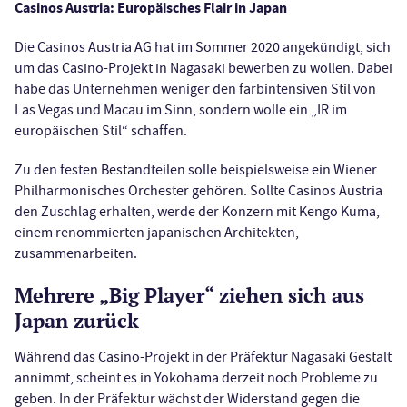
Casinos Austria: Europäisches Flair in Japan
Die Casinos Austria AG hat im Sommer 2020 angekündigt, sich
um das Casino-Projekt in Nagasaki bewerben zu wollen. Dabei
habe das Unternehmen weniger den farbintensiven Stil von
Las Vegas und Macau im Sinn, sondern wolle ein „IR im
europäischen Stil“ schaffen.
Zu den festen Bestandteilen solle beispielsweise ein Wiener
Philharmonisches Orchester gehören. Sollte Casinos Austria
den Zuschlag erhalten, werde der Konzern mit Kengo Kuma,
einem renommierten japanischen Architekten,
zusammenarbeiten.
Mehrere „Big Player“ ziehen sich aus
Japan zurück
Während das Casino-Projekt in der Präfektur Nagasaki Gestalt
annimmt, scheint es in Yokohama derzeit noch Probleme zu
geben. In der Präfektur wächst der Widerstand gegen die