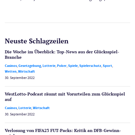
Neuste Schlagzeilen
Die Woche im Überblick: Top-News aus der Glücksspiel-
Branche
Casinos
,
Gesetzgebung
,
Lotterie
,
Poker
,
Spiele
,
Spielerschutz
,
Sport
,
Wetten
,
Wirtschaft
30. September 2022
WestLotto-Podcast räumt mit Vorurteilen zum Glücksspiel
auf
Casinos
,
Lotterie
,
Wirtschaft
30. September 2022
Verlosung von FIFA23 FUT-Packs: Kritik an DFB-Gewinn­