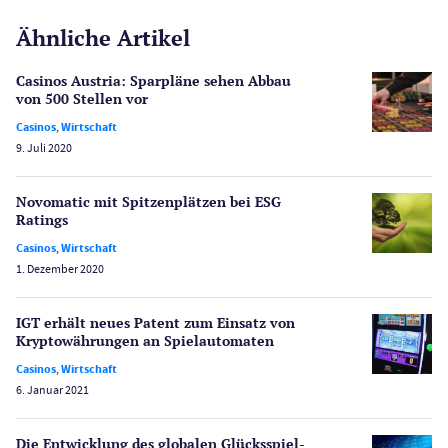
CasinoOnline.de
Ähnliche Artikel
Gesetzgebung
Echtgeld
Casinos Austria: Sparpläne sehen Abbau
Lotterie
von 500 Stellen vor
PayPal Casinos
Casinos
,
Wirtschaft
9. Juli 2020
Poker
Novoline Casinos
Novomatic mit Spitzenplätzen bei ESG
Schlagzeilen
Ratings
Merkur Casinos
Casinos
,
Wirtschaft
Spiele
1. Dezember 2020
Spielautomaten
Spielerschutz
IGT erhält neues Patent zum Einsatz von
Casino Testberichte
Kryptowährungen an Spielautomaten
Casinos
,
Wirtschaft
Sport
6. Januar 2021
Bonus Ohne Einzahlung
Wetten
Die Entwicklung des globalen Glücksspiel-