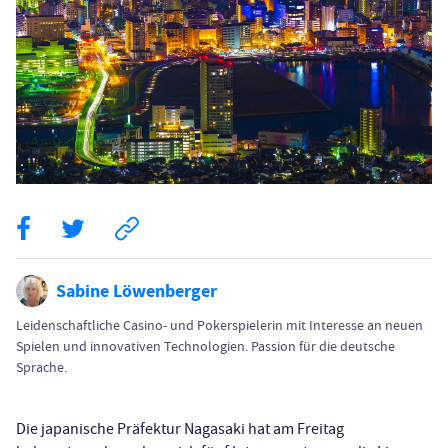
Sabine Löwenberger
Leidenschaftliche Casino- und Pokerspielerin mit Interesse an neuen
Spielen und innovativen Technologien. Passion für die deutsche
Sprache.
Die japanische Präfektur Nagasaki hat am Freitag