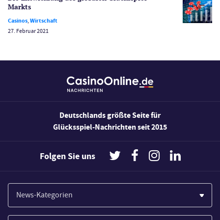
Slot Freispiele
Markts
Wirtschaft
Casinos
,
Wirtschaft
27. Februar 2021
Deutschlands größte Seite für
Glücksspiel-Nachrichten seit 2015
Folgen Sie uns
News-Kategorien
Casinos