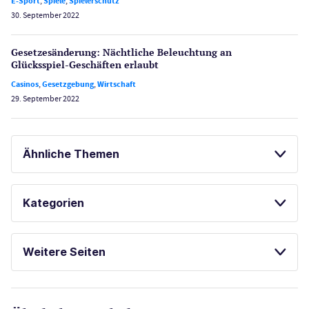
E-Sport
,
Spiele
,
Spielerschutz
30. September 2022
Gesetzes­änderung: Nächtliche Beleuch­tung an
Glücksspiel-Geschäften erlaubt
Casinos
,
Gesetzgebung
,
Wirtschaft
29. September 2022
Ähnliche Themen
MOBILE CASINO APPS
Kategorien
GLÜCKSSPIEL ONLINE
Casinos
ONLINE CASINO APPS
Weitere Seiten
SPIELAUTOMATEN ONLINE SPIELEN
E-Sport
CasinoOnline.de
KOSTENLOSE SPIELE