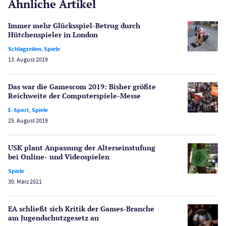
Ähnliche Artikel
Gesetzgebung
Echtgeld
Immer mehr Glücksspiel-Betrug durch
Lotterie
Hütchenspieler in London
PayPal Casinos
Schlagzeilen
,
Spiele
13. August 2019
Poker
Novoline Casinos
Das war die Gamescom 2019: Bisher größte
Schlagzeilen
Reichweite der Computerspiele-Messe
Merkur Casinos
E-Sport
,
Spiele
Spiele
25. August 2019
Spielautomaten
Spielerschutz
USK plant Anpassung der Alters­einstufung
Casino Testberichte
bei Online- und Videospielen
Spiele
Sport
30. März 2021
Bonus Ohne Einzahlung
Wetten
EA schließt sich Kritik der Games-Branche
Slot Freispiele
am Jugend­schutzgesetz an