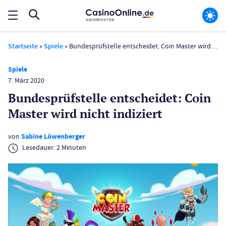
Startseite
»
Spiele
»
Bundesprüfstelle entscheidet: Coin Master wird nicht indiziert
Spiele
7. März 2020
Bundesprüfstelle entscheidet: Coin
Master wird nicht indiziert
von
Sabine Löwenberger
Lesedauer:
2
Minuten