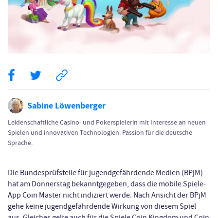
Sabine Löwenberger
Leidenschaftliche Casino- und Pokerspielerin mit Interesse an neuen
Spielen und innovativen Technologien. Passion für die deutsche
Sprache.
Die Bundesprüfstelle für jugendgefährdende Medien (BPjM)
hat am Donnerstag bekanntgegeben, dass die mobile Spiele-
App Coin Master nicht indiziert werde. Nach Ansicht der BPjM
gehe keine jugendgefährdende Wirkung von diesem Spiel
aus. Gleiches gelte auch für die Spiele Coin Kingdom und Coin