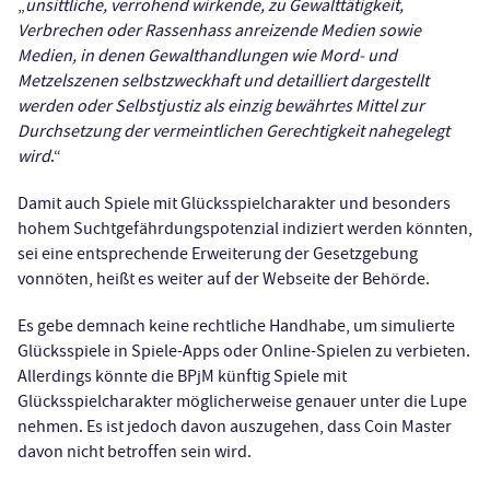
„
unsittliche, verrohend wirkende, zu Gewalttätigkeit,
Verbrechen oder Rassenhass anreizende Medien sowie
Medien, in denen Gewalthandlungen wie Mord- und
Metzelszenen selbstzweckhaft und detailliert dargestellt
werden oder Selbstjustiz als einzig bewährtes Mittel zur
Durchsetzung der vermeintlichen Gerechtigkeit nahegelegt
wird
.“
Damit auch Spiele mit Glücksspielcharakter und besonders
hohem Suchtgefährdungspotenzial indiziert werden könnten,
sei eine entsprechende Erweiterung der Gesetzgebung
vonnöten, heißt es weiter auf der Webseite der Behörde.
Es gebe demnach keine rechtliche Handhabe, um simulierte
Glücksspiele in Spiele-Apps oder Online-Spielen zu verbieten.
Allerdings könnte die BPjM künftig Spiele mit
Glücksspielcharakter möglicherweise genauer unter die Lupe
nehmen. Es ist jedoch davon auszugehen, dass Coin Master
davon nicht betroffen sein wird.