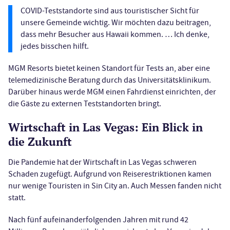
COVID-Teststandorte sind aus touristischer Sicht für
unsere Gemeinde wichtig. Wir möchten dazu beitragen,
dass mehr Besucher aus Hawaii kommen. … Ich denke,
jedes bisschen hilft.
MGM Resorts bietet keinen Standort für Tests an, aber eine
telemedizinische Beratung durch das Universitätsklinikum.
Darüber hinaus werde MGM einen Fahrdienst einrichten, der
die Gäste zu externen Teststandorten bringt.
Wirtschaft in Las Vegas: Ein Blick in
die Zukunft
Die Pandemie hat der Wirtschaft in Las Vegas schweren
Schaden zugefügt. Aufgrund von Reiserestriktionen kamen
nur wenige Touristen in Sin City an. Auch Messen fanden nicht
statt.
Nach fünf aufeinanderfolgenden Jahren mit rund 42