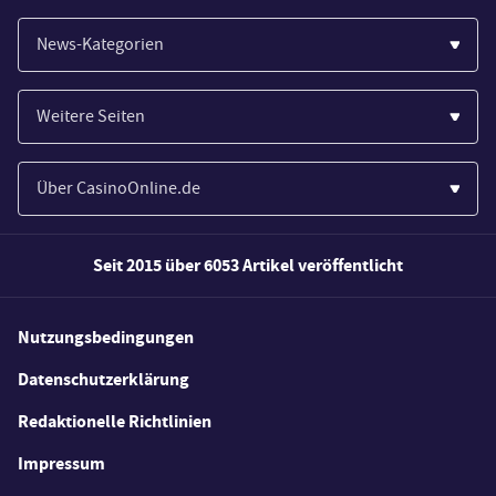
News-Kategorien
Casinos
Weitere Seiten
Wirtschaft
Paypal Casinos
Spiele
Über CasinoOnline.de
Novoline Casinos
Poker
Über Uns
Merkur Casinos
Seit 2015 über 6053 Artikel veröffentlicht
Sport
Unsere Experten
Spielautomaten
Gesetzgebung
Wie wir bewerten
Nutzungsbedingungen
Casino Testberichte
Schlagzeilen
FAQs
Datenschutzerklärung
Casino Bonus Angebote
E-Sport
Redaktionelle Richtlinien
Kostenlose Spiele
Lotterie
Impressum
Spielerschutz