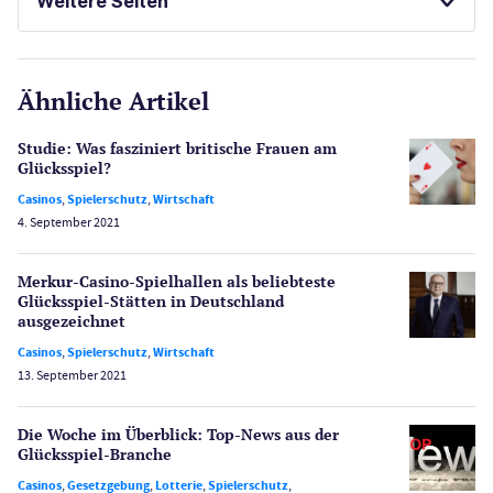
Weitere Seiten
MERKUR CASINOS
E-Sport
CasinoOnline.de
ONLINE SPIELOTHEKEN
Ähnliche Artikel
Gesetzgebung
LAS VEGAS GUIDE
Echtgeld
Studie: Was fasziniert britische Frauen am
Lotterie
Glücksspiel?
PayPal Casinos
Casinos
,
Spielerschutz
,
Wirtschaft
4. September 2021
Poker
Novoline Casinos
Merkur-Casino-Spielhallen als beliebteste
Schlagzeilen
Glücksspiel-Stätten in Deutschland
Merkur Casinos
ausgezeichnet
Spiele
Casinos
,
Spielerschutz
,
Wirtschaft
Spielautomaten
13. September 2021
Spielerschutz
Casino Testberichte
Die Woche im Überblick: Top-News aus der
Glücksspiel-Branche
Sport
Casinos
,
Gesetzgebung
,
Lotterie
,
Spielerschutz
,
Bonus Ohne Einzahlung