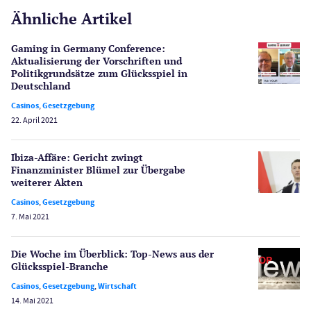
KOSTENLOSE SPIELE
Ähnliche Artikel
Gesetzgebung
Echtgeld
Gaming in Germany Conference:
Lotterie
Aktualisierung der Vorschriften und
PayPal Casinos
Politikgrundsätze zum Glücksspiel in
Deutschland
Poker
Casinos
,
Gesetzgebung
Novoline Casinos
22. April 2021
Schlagzeilen
Merkur Casinos
Ibiza-Affäre: Gericht zwingt
Finanzminister Blümel zur Übergabe
Spiele
weiterer Akten
Spielautomaten
Casinos
,
Gesetzgebung
Spielerschutz
7. Mai 2021
Casino Testberichte
Die Woche im Überblick: Top-News aus der
Sport
Bonus Ohne Einzahlung
Glücksspiel-Branche
Casinos
,
Gesetzgebung
,
Wirtschaft
Wetten
14. Mai 2021
Slot Freispiele