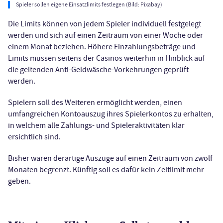
Spieler sollen eigene Einsatzlimits festlegen (Bild: Pixabay)
Die Limits können von jedem Spieler individuell festgelegt
werden und sich auf einen Zeitraum von einer Woche oder
einem Monat beziehen. Höhere Einzahlungsbeträge und
Limits müssen seitens der Casinos weiterhin in Hinblick auf
die geltenden Anti-Geldwäsche-Vorkehrungen geprüft
werden.
Spielern soll des Weiteren ermöglicht werden, einen
umfangreichen Kontoauszug ihres Spielerkontos zu erhalten,
in welchem alle Zahlungs- und Spieleraktivitäten klar
ersichtlich sind.
Bisher waren derartige Auszüge auf einen Zeitraum von zwölf
Monaten begrenzt. Künftig soll es dafür kein Zeitlimit mehr
geben.