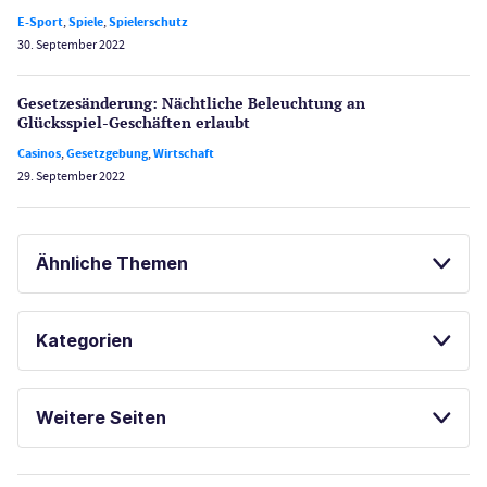
E-Sport
,
Spiele
,
Spielerschutz
30. September 2022
Gesetzes­änderung: Nächtliche Beleuch­tung an
Glücksspiel-Geschäften erlaubt
Casinos
,
Gesetzgebung
,
Wirtschaft
29. September 2022
Ähnliche Themen
GLÜCKSSPIEL ONLINE
SPORTWETTEN
Kategorien
ONLINE CASINO APPS
Casinos
SPIELAUTOMATEN ONLINE SPIELEN
Weitere Seiten
ONLINE SPORTWETTEN
E-Sport
CasinoOnline.de