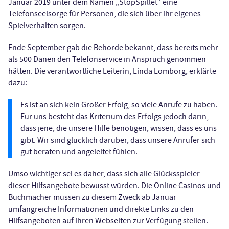
Januar 2019 unter dem Namen „StopSpillet“ eine
Telefonseelsorge für Personen, die sich über ihr eigenes
Spielverhalten sorgen.
Ende September gab die Behörde bekannt, dass bereits mehr
als 500 Dänen den Telefonservice in Anspruch genommen
hätten. Die verantwortliche Leiterin, Linda Lomborg, erklärte
dazu:
Es ist an sich kein Großer Erfolg, so viele Anrufe zu haben.
Für uns besteht das Kriterium des Erfolgs jedoch darin,
dass jene, die unsere Hilfe benötigen, wissen, dass es uns
gibt. Wir sind glücklich darüber, dass unsere Anrufer sich
gut beraten und angeleitet fühlen.
Umso wichtiger sei es daher, dass sich alle Glücksspieler
dieser Hilfsangebote bewusst würden. Die Online Casinos und
Buchmacher müssen zu diesem Zweck ab Januar
umfangreiche Informationen und direkte Links zu den
Hilfsangeboten auf ihren Webseiten zur Verfügung stellen.