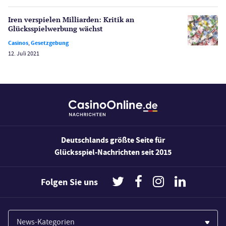
Wirtschaft
Iren verspielen Milliarden: Kritik an
Glücksspiel­werbung wächst
Casinos
,
Gesetzgebung
12. Juli 2021
Deutschlands größte Seite für
Glücksspiel-Nachrichten seit 2015
Folgen Sie uns
News-Kategorien