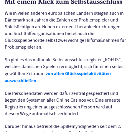
Mit einem Klick zum Selbstausschluss
Wie in vielen anderen europäischen Ländern steigen auch in
Dänemark seit Jahren die Zahlen der Problemspieler und
Spielsüchtigen an. Neben externen Therapieeinrichtungen
und Suchthilfeorganisationen bietet auch die
Glücksspielbehörde selbst zwei wichtige Hilfsmaßnahmen für
Problemspieler an.
So gibt es das nationale Selbstausschlussregister „ROFUS“,
welches dänischen Spielern ermöglicht, sich für einen selbst
von allen Glücksspielaktivitäten
gewählten Zeitraum
auszuschließen
.
Die Personendaten werden dafür zentral gespeichert und
liegen den Systemen aller Online Casinos vor. Eine erneute
Registrierung einer ausgeschlossenen Person wird auf
diesem Wege automatisch verhindert.
Darüber hinaus betreibt die Spillemyndigheden seit dem 2.