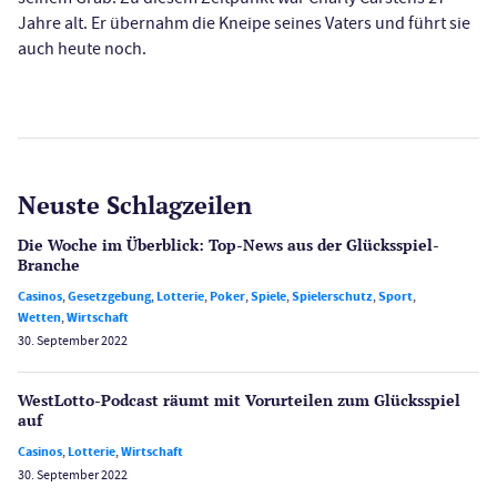
Jahre alt. Er übernahm die Kneipe seines Vaters und führt sie
auch heute noch.
Neuste Schlagzeilen
Die Woche im Überblick: Top-News aus der Glücksspiel-
Branche
Casinos
,
Gesetzgebung
,
Lotterie
,
Poker
,
Spiele
,
Spielerschutz
,
Sport
,
Wetten
,
Wirtschaft
30. September 2022
WestLotto-Podcast räumt mit Vorurteilen zum Glücksspiel
auf
Casinos
,
Lotterie
,
Wirtschaft
30. September 2022