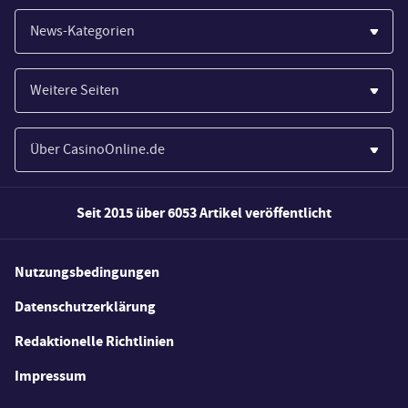
News-Kategorien
Casinos
Weitere Seiten
Wirtschaft
Paypal Casinos
Spiele
Über CasinoOnline.de
Novoline Casinos
Poker
Über Uns
Merkur Casinos
Seit 2015 über 6053 Artikel veröffentlicht
Sport
Unsere Experten
Spielautomaten
Gesetzgebung
Wie wir bewerten
Nutzungsbedingungen
Casino Testberichte
Schlagzeilen
FAQs
Datenschutzerklärung
Casino Bonus Angebote
E-Sport
Redaktionelle Richtlinien
Kostenlose Spiele
Lotterie
Impressum
Spielerschutz