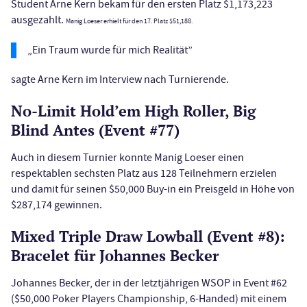
Student Arne Kern bekam für den ersten Platz $1,173,223
ausgezahlt.
Manig Loeser erhielt für den 17. Platz $51,188.
„Ein Traum wurde für mich Realität”
sagte Arne Kern im Interview nach Turnierende.
No-Limit Hold’em High Roller, Big
Blind Antes (Event #77)
Auch in diesem Turnier konnte Manig Loeser einen
respektablen sechsten Platz aus 128 Teilnehmern erzielen
und damit für seinen $50,000 Buy-in ein Preisgeld in Höhe von
$287,174 gewinnen.
Mixed Triple Draw Lowball (Event #8):
Bracelet für Johannes Becker
Johannes Becker, der in der letztjährigen WSOP in Event #62
($50,000 Poker Players Championship, 6-Handed) mit einem