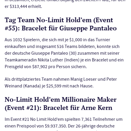
er $313,444 erhielt.
Tag Team No-Limit Hold’em (Event
#55): Bracelet für Giuseppe Pantaleo
Aus 1032 Spielern, die sich mit je $1,000 in das Turnier
einkauften und insgesamt 516 Teams bildeten, konnte sich
der deutsche Giuseppe Pantaleo (30) zusammen mit seiner
Teamkameradin Nikita Luther (Indien) je ein Bracelet und ein
Preisgeld von $87,902 pro Person sichern.
Als drittplatziertes Team nahmen Manig Loeser und Peter
Weinand (Kanada) je $25,599 mit nach Hause.
No-Limit Hold’em Millionaire Maker
(Event #21): Bracelet für Arne Kern
Im Event #21 No Limit Hold’em spielten 7,361 Teilnehmer um
einen Preispool von $9.937.350. Der 26-jährige deutsche