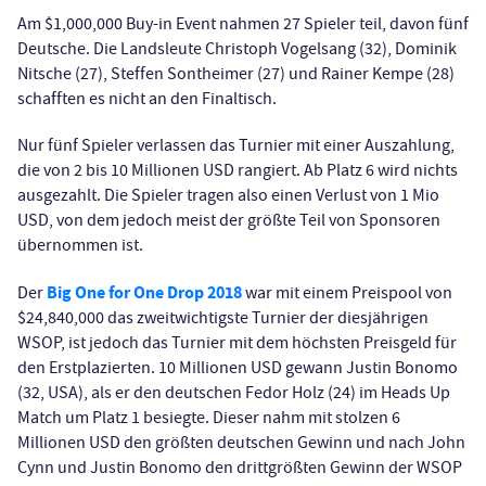
Am $1,000,000 Buy-in Event nahmen 27 Spieler teil, davon fünf
Deutsche. Die Landsleute Christoph Vogelsang (32), Dominik
Nitsche (27), Steffen Sontheimer (27) und Rainer Kempe (28)
schafften es nicht an den Finaltisch.
Nur fünf Spieler verlassen das Turnier mit einer Auszahlung,
die von 2 bis 10 Millionen USD rangiert. Ab Platz 6 wird nichts
ausgezahlt. Die Spieler tragen also einen Verlust von 1 Mio
USD, von dem jedoch meist der größte Teil von Sponsoren
übernommen ist.
Big One for One Drop 2018
Der
war mit einem Preispool von
$24,840,000 das zweitwichtigste Turnier der diesjährigen
WSOP, ist jedoch das Turnier mit dem höchsten Preisgeld für
den Erstplazierten. 10 Millionen USD gewann Justin Bonomo
(32, USA), als er den deutschen Fedor Holz (24) im Heads Up
Match um Platz 1 besiegte. Dieser nahm mit stolzen 6
Millionen USD den größten deutschen Gewinn und nach John
Cynn und Justin Bonomo den drittgrößten Gewinn der WSOP