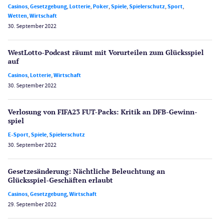
Casinos
,
Gesetzgebung
,
Lotterie
,
Poker
,
Spiele
,
Spielerschutz
,
Sport
,
Wetten
,
Wirtschaft
30. September 2022
WestLotto-Podcast räumt mit Vorurteilen zum Glücksspiel
auf
Casinos
,
Lotterie
,
Wirtschaft
30. September 2022
Verlosung von FIFA23 FUT-Packs: Kritik an DFB-Gewinn­
spiel
E-Sport
,
Spiele
,
Spielerschutz
30. September 2022
Gesetzes­änderung: Nächtliche Beleuch­tung an
Glücksspiel-Geschäften erlaubt
Casinos
,
Gesetzgebung
,
Wirtschaft
29. September 2022