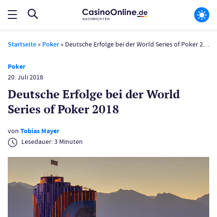
Startseite
»
Poker
»
Deutsche Erfolge bei der World Series of Poker 2018
Poker
20. Juli 2018
Deutsche Erfolge bei der World
Series of Poker 2018
von
Tobias Mayer
Lesedauer:
3
Minuten