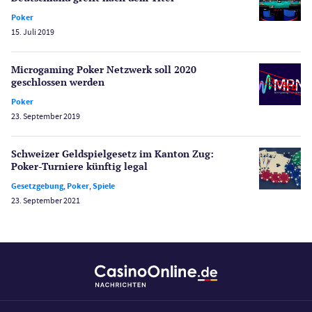
Schlagzeilen
Merkur Casinos
Poker
15. Juli 2019
Spiele
Spielautomaten
Microgaming Poker Netzwerk soll 2020
Spielerschutz
geschlossen werden
Casino Testberichte
Poker
23. September 2019
Sport
Bonus Ohne Einzahlung
Schweizer Geldspielgesetz im Kanton Zug:
Wetten
Poker-Turniere künftig legal
Slot Freispiele
Gesetzgebung
,
Poker
,
Spiele
Wirtschaft
23. September 2021