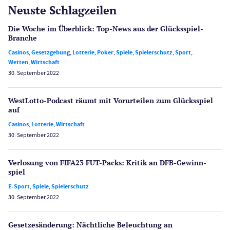
Neuste Schlagzeilen
Die Woche im Überblick: Top-News aus der Glücksspiel-
Branche
Casinos
,
Gesetzgebung
,
Lotterie
,
Poker
,
Spiele
,
Spielerschutz
,
Sport
,
Wetten
,
Wirtschaft
30. September 2022
WestLotto-Podcast räumt mit Vorurteilen zum Glücksspiel
auf
Casinos
,
Lotterie
,
Wirtschaft
30. September 2022
Verlosung von FIFA23 FUT-Packs: Kritik an DFB-Gewinn­
spiel
E-Sport
,
Spiele
,
Spielerschutz
30. September 2022
Gesetzes­änderung: Nächtliche Beleuch­tung an