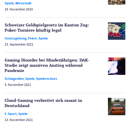
Spiele
,
Wirtschaft
19. November 2019
Poker
Novoline Casinos
Schweizer Geldspielgesetz im Kanton Zug:
Schlagzeilen
Poker-Turniere künftig legal
Merkur Casinos
Gesetzgebung
,
Poker
,
Spiele
Spiele
23. September 2021
Spielautomaten
Spielerschutz
Gaming Disorder bei Minderjährigen: DAK-
Casino Testberichte
Studie zeigt massiven Anstieg während
Pandemie
Sport
Schlagzeilen
,
Spiele
,
Spielerschutz
Bonus Ohne Einzahlung
5. November 2021
Wetten
Slot Freispiele
Cloud-Gaming verbreitet sich rasant in
Deutschland
Wirtschaft
E-Sport
,
Spiele
13. November 2021