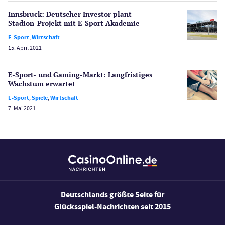
Spielerschutz
Innsbruck: Deutscher Investor plant
Casino Testberichte
Stadion-Projekt mit E-Sport-Akademie
E-Sport
,
Wirtschaft
Sport
15. April 2021
Bonus Ohne Einzahlung
Wetten
E-Sport- und Gaming-Markt: Langfristiges
Slot Freispiele
Wachstum erwartet
Wirtschaft
E-Sport
,
Spiele
,
Wirtschaft
7. Mai 2021
Deutschlands größte Seite für
Glücksspiel-Nachrichten seit 2015