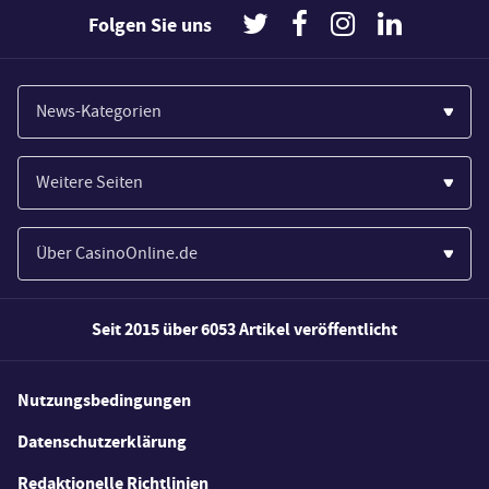
Folgen Sie uns
News-Kategorien
Casinos
Weitere Seiten
Wirtschaft
Paypal Casinos
Spiele
Über CasinoOnline.de
Novoline Casinos
Poker
Über Uns
Merkur Casinos
Seit 2015 über 6053 Artikel veröffentlicht
Sport
Unsere Experten
Spielautomaten
Gesetzgebung
Wie wir bewerten
Nutzungsbedingungen
Casino Testberichte
Schlagzeilen
FAQs
Datenschutzerklärung
Casino Bonus Angebote
E-Sport
Redaktionelle Richtlinien