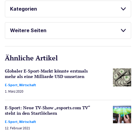
Kategorien
Casinos
Weitere Seiten
E-Sport
CasinoOnline.de
Ähnliche Artikel
Gesetzgebung
Echtgeld
Globaler E-Sport-Markt könnte erstmals
Lotterie
mehr als eine Milliarde USD umsetzen
PayPal Casinos
E-Sport
,
Wirtschaft
1. März 2020
Poker
Novoline Casinos
E-Sport: Neue TV-Show „esports.com TV“
Schlagzeilen
steht in den Startlöchern
Merkur Casinos
E-Sport
,
Wirtschaft
Spiele
12. Februar 2021
Spielautomaten