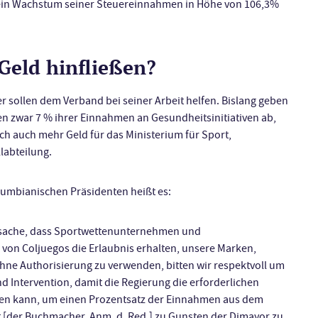
 ein Wachstum seiner Steuereinnahmen in Höhe von 106,3%
Geld hinfließen?
 sollen dem Verband bei seiner Arbeit helfen. Bislang geben
 zwar 7 % ihrer Einnahmen an Gesundheitsinitiativen ab,
ch auch mehr Geld für das Ministerium für Sport,
labteilung.
lumbianischen Präsidenten heißt es:
tsache, dass Sportwettenunternehmen und
 von Coljuegos die Erlaubnis erhalten, unsere Marken,
ne Authorisierung zu verwenden, bitten wir respektvoll um
Intervention, damit die Regierung die erforderlichen
en kann, um einen Prozentsatz der Einnahmen aus dem
 [der Buchmacher. Anm. d. Red.] zu Gunsten der Dimayor zu