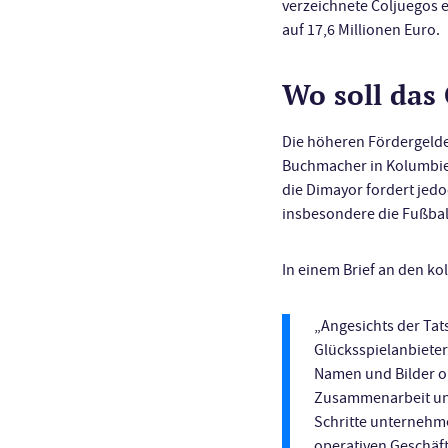
verzeichnete Coljuegos
auf 17,6 Millionen Euro.
Wo soll das 
Die höheren Fördergelder
Buchmacher in Kolumbien
die Dimayor fordert jedo
insbesondere die Fußbal
In einem Brief an den ko
„Angesichts der Ta
Glücksspielanbieter
Namen und Bilder oh
Zusammenarbeit und 
Schritte unternehm
operativen Geschäft