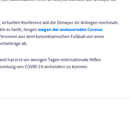
 virtuellen Konferenz will die Dimayor ihr Anliegen nochmals
wegen der andauernden Corona-
ie es heißt, hingen
 Personen aus dem kolumbianischen Fußball von einer
rbeiträge ab.
nd hat erst vor wenigen Tagen internationale Hilfen
breitung von COVID-19 verhindern zu können.