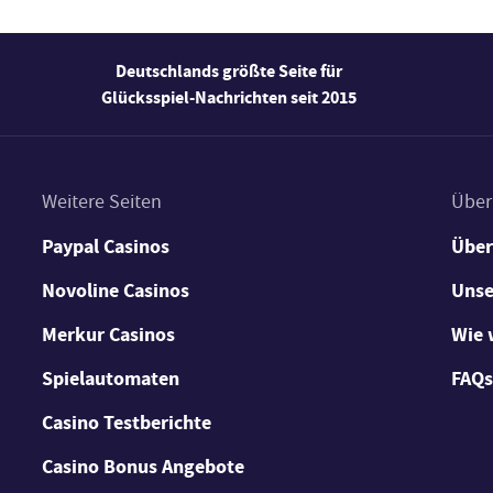
Deutschlands größte Seite für
Glücksspiel-Nachrichten seit 2015
Weitere Seiten
Über
Paypal Casinos
Über
Novoline Casinos
Unse
Merkur Casinos
Wie 
Spielautomaten
FAQ
Casino Testberichte
Casino Bonus Angebote