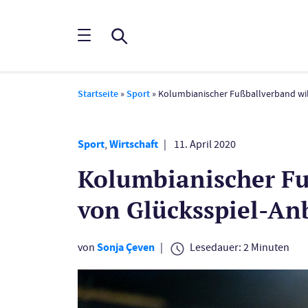
Startseite
»
Sport
»
Kolum­bianischer Fußballverband wi
Sport
Wirtschaft
,
|
11. April 2020
Kolum­bianischer F
von Glücksspiel-An
Sonja Çeven
von
|
Lesedauer:
2
Minuten