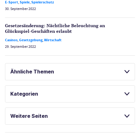
E-Sport
,
Spiele
,
Spielerschutz
30. September 2022
Gesetzes­änderung: Nächtliche Beleuch­tung an
Glücksspiel-Geschäften erlaubt
Casinos
,
Gesetzgebung
,
Wirtschaft
29. September 2022
Ähnliche Themen
ONLINE CASINO APPS
ONLINE POKER
Kategorien
SPIELAUTOMATEN ONLINE SPIELEN
Casinos
LAS VEGAS GUIDE
Weitere Seiten
BONUS OHNE EINZAHLUNG
POKER
E-Sport
CasinoOnline.de