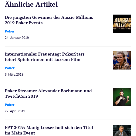
Ähnliche Artikel
Gesetzgebung
Echtgeld
Die jüngsten Gewinner der Aussie Millions
Lotterie
2019 Poker Events
PayPal Casinos
Poker
24. Januar 2019
Poker
Novoline Casinos
Internationaler Frauentag: PokerStars
Schlagzeilen
feiert Spielerinnen mit kurzem Film
Merkur Casinos
Poker
Spiele
8. März 2019
Spielautomaten
Spielerschutz
Poker Streamer Alexander Bochmann und
Casino Testberichte
TwitchCon 2019
Poker
Sport
22. April 2019
Bonus Ohne Einzahlung
Wetten
EPT 2019: Manig Loeser holt sich den Titel
Slot Freispiele
im Main Event