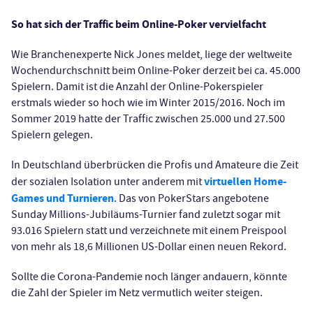
So hat sich der Traffic beim Online-Poker vervielfacht
Wie Branchenexperte Nick Jones meldet, liege der weltweite
Wochendurchschnitt beim Online-Poker derzeit bei ca. 45.000
Spielern. Damit ist die Anzahl der Online-Pokerspieler
erstmals wieder so hoch wie im Winter 2015/2016. Noch im
Sommer 2019 hatte der Traffic zwischen 25.000 und 27.500
Spielern gelegen.
In Deutschland überbrücken die Profis und Amateure die Zeit
virtuellen Home-
der sozialen Isolation unter anderem mit
Games und Turnieren
. Das von PokerStars angebotene
Sunday Millions-Jubiläums-Turnier fand zuletzt sogar mit
93.016 Spielern statt und verzeichnete mit einem Preispool
von mehr als 18,6 Millionen US-Dollar einen neuen Rekord.
Sollte die Corona-Pandemie noch länger andauern, könnte
die Zahl der Spieler im Netz vermutlich weiter steigen.