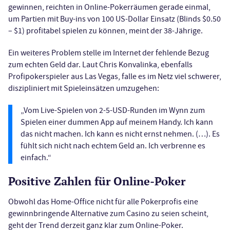
gewinnen, reichten in Online-Pokerräumen gerade einmal,
um Partien mit Buy-ins von 100 US-Dollar Einsatz (Blinds $0.50
– $1) profitabel spielen zu können, meint der 38-Jährige.
Ein weiteres Problem stelle im Internet der fehlende Bezug
zum echten Geld dar. Laut Chris Konvalinka, ebenfalls
Profipokerspieler aus Las Vegas, falle es im Netz viel schwerer,
diszipliniert mit Spieleinsätzen umzugehen:
„Vom Live-Spielen von 2-5-USD-Runden im Wynn zum
Spielen einer dummen App auf meinem Handy. Ich kann
das nicht machen. Ich kann es nicht ernst nehmen. (…). Es
fühlt sich nicht nach echtem Geld an. Ich verbrenne es
einfach.“
Positive Zahlen für Online-Poker
Obwohl das Home-Office nicht für alle Pokerprofis eine
gewinnbringende Alternative zum Casino zu seien scheint,
geht der Trend derzeit ganz klar zum Online-Poker.