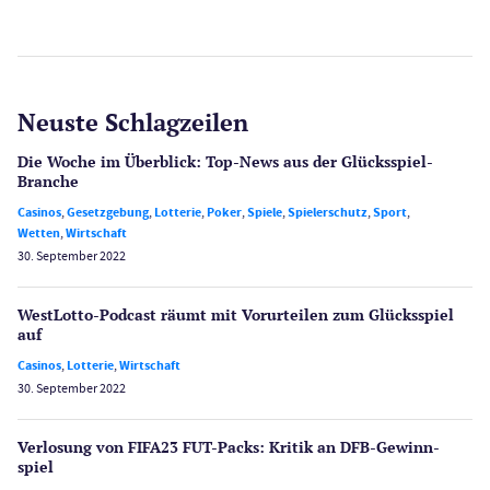
Neuste Schlagzeilen
Die Woche im Überblick: Top-News aus der Glücksspiel-
Branche
Casinos
,
Gesetzgebung
,
Lotterie
,
Poker
,
Spiele
,
Spielerschutz
,
Sport
,
Wetten
,
Wirtschaft
30. September 2022
WestLotto-Podcast räumt mit Vorurteilen zum Glücksspiel
auf
Casinos
,
Lotterie
,
Wirtschaft
30. September 2022
Verlosung von FIFA23 FUT-Packs: Kritik an DFB-Gewinn­
spiel